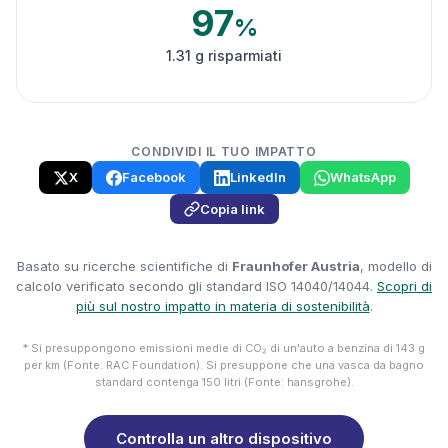
97
%
1.31 g risparmiati
CONDIVIDI IL TUO IMPATTO
X
Facebook
LinkedIn
WhatsApp
Copia link
Basato su ricerche scientifiche di
Fraunhofer Austria
, modello di
calcolo verificato secondo gli standard ISO 14040/14044.
Scopri di
più sul nostro impatto in materia di sostenibilità
.
* Si presuppongono emissioni medie di CO₂ di un'auto a benzina di 143 g
per km (Fonte: RAC Foundation). Si presuppone che una vasca da bagno
standard contenga 150 litri (Fonte: hansgrohe).
Controlla un altro dispositivo