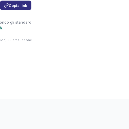
Copia link
condo gli standard
tà
.
tion). Si presuppone