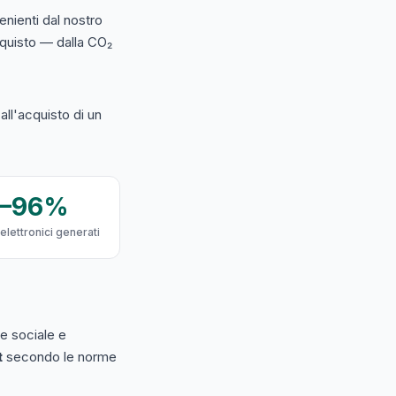
nienti dal nostro
acquisto — dalla CO₂
ll'acquisto di un
9–96%
 elettronici generati
e sociale e
t
secondo le norme