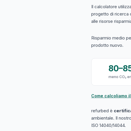
Il calcolatore utilizz
progetto di ricerca
alle risorse risparmiat
Risparmio medio per
prodotto nuovo.
80–8
meno CO₂ e
Come calcoliamo il
refurbed è
certifi
ambientale. Il nost
ISO 14040/14044.