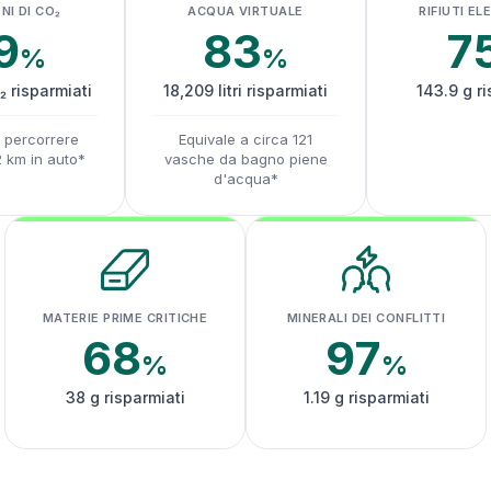
NI DI CO₂
ACQUA VIRTUALE
RIFIUTI EL
9
83
7
%
%
₂ risparmiati
18,209 litri risparmiati
143.9 g ri
a percorrere
Equivale a circa 121
2 km in auto*
vasche da bagno piene
d'acqua*
MATERIE PRIME CRITICHE
MINERALI DEI CONFLITTI
68
97
%
%
38 g risparmiati
1.19 g risparmiati