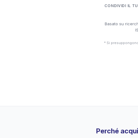
CONDIVIDI IL T
Basato su ricerch
I
* Si presuppongono 
Perché acqui