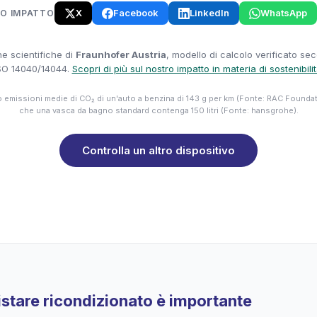
X
Facebook
LinkedIn
WhatsApp
UO IMPATTO
e scientifiche di
Fraunhofer Austria
, modello di calcolo verificato se
SO 14040/14044.
Scopri di più sul nostro impatto in materia di sostenibili
emissioni medie di CO₂ di un'auto a benzina di 143 g per km (Fonte: RAC Founda
che una vasca da bagno standard contenga 150 litri (Fonte: hansgrohe).
Controlla un altro dispositivo
stare ricondizionato è importante