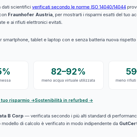
a dati scientifici
verificati secondo le norme ISO 14040/14044
prove
 con
Fraunhofer Austria
, per mostrarti i risparmi esatti del tuo 
e e ai rifiuti elettronici evitati.
 smartphone, tablet e laptop con e senza batteria nuova rispetto a
5%
82–92%
5
messa
meno acqua virtuale utilizzata
meno rifiuti
 tuo risparmio →
Sostenibilità in refurbed →
cata B Corp
— verificata secondo i più alti standard di performanc
ro modello di calcolo è verificato in modo indipendente da
GutCer