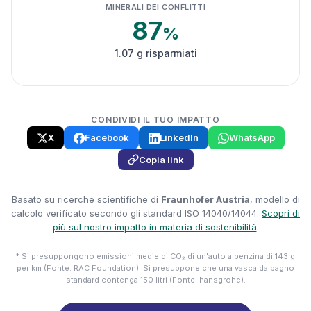
MINERALI DEI CONFLITTI
87
%
1.07 g risparmiati
CONDIVIDI IL TUO IMPATTO
X
Facebook
LinkedIn
WhatsApp
Copia link
Basato su ricerche scientifiche di
Fraunhofer Austria
, modello di
calcolo verificato secondo gli standard ISO 14040/14044.
Scopri di
più sul nostro impatto in materia di sostenibilità
.
* Si presuppongono emissioni medie di CO₂ di un'auto a benzina di 143 g
per km (Fonte: RAC Foundation). Si presuppone che una vasca da bagno
standard contenga 150 litri (Fonte: hansgrohe).