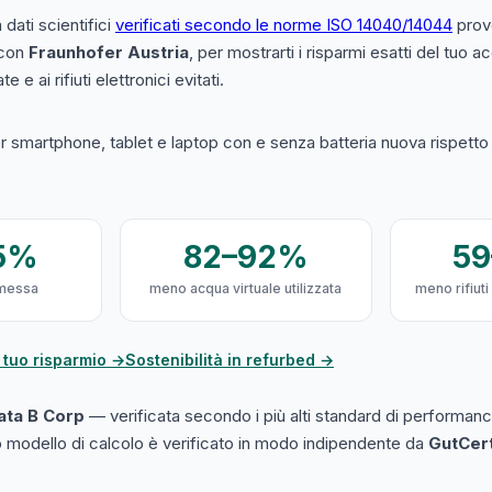
a dati scientifici
verificati secondo le norme ISO 14040/14044
prove
 con
Fraunhofer Austria
, per mostrarti i risparmi esatti del tuo 
e e ai rifiuti elettronici evitati.
 smartphone, tablet e laptop con e senza batteria nuova rispetto a
5%
82–92%
5
messa
meno acqua virtuale utilizzata
meno rifiuti
 tuo risparmio →
Sostenibilità in refurbed →
cata B Corp
— verificata secondo i più alti standard di performanc
ro modello di calcolo è verificato in modo indipendente da
GutCer