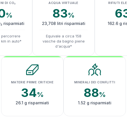
NI DI CO₂
ACQUA VIRTUALE
RIFIUTI EL
0
83
6
%
%
₂ risparmiati
23,708 litri risparmiati
162.6 g ri
a percorrere
Equivale a circa 158
1 km in auto*
vasche da bagno piene
d'acqua*
MATERIE PRIME CRITICHE
MINERALI DEI CONFLITTI
34
88
%
%
26.1 g risparmiati
1.52 g risparmiati