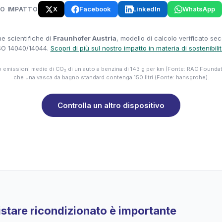
X
Facebook
LinkedIn
WhatsApp
UO IMPATTO
e scientifiche di
Fraunhofer Austria
, modello di calcolo verificato se
SO 14040/14044.
Scopri di più sul nostro impatto in materia di sostenibili
emissioni medie di CO₂ di un'auto a benzina di 143 g per km (Fonte: RAC Founda
che una vasca da bagno standard contenga 150 litri (Fonte: hansgrohe).
Controlla un altro dispositivo
stare ricondizionato è importante