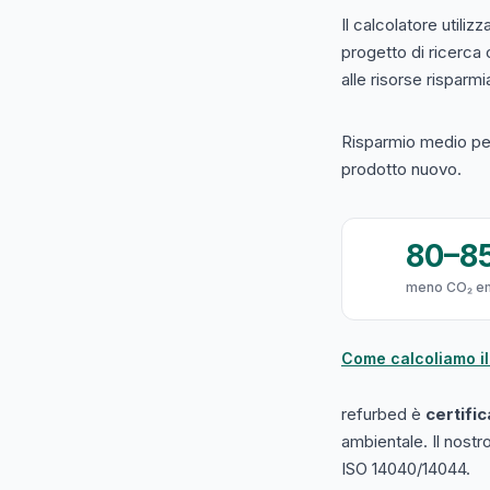
Il calcolatore utilizz
progetto di ricerca
alle risorse risparmiat
Risparmio medio per
prodotto nuovo.
80–8
meno CO₂ e
Come calcoliamo il
refurbed è
certifi
ambientale. Il nost
ISO 14040/14044.