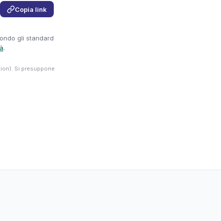
Copia link
condo gli standard
tà
.
tion). Si presuppone