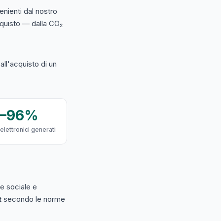
nienti dal nostro
acquisto — dalla CO₂
ll'acquisto di un
9–96%
 elettronici generati
e sociale e
t
secondo le norme