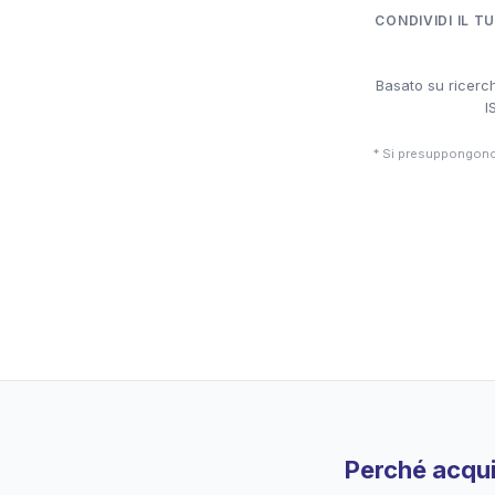
CONDIVIDI IL T
Basato su ricerch
I
* Si presuppongono 
Perché acqui