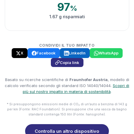
97
%
1.67 g risparmiati
CONDIVIDI IL TUO IMPATTO
X
Facebook
LinkedIn
WhatsApp
Copia link
Basato su ricerche scientifiche di
Fraunhofer Austria
, modello di
calcolo verificato secondo gli standard ISO 14040/14044.
Scopri di
più sul nostro impatto in materia di sostenibilità
.
* Si presuppongono emissioni medie di CO₂ di un'auto a benzina di 143 g
per km (Fonte: RAC Foundation). Si presuppone che una vasca da bagno
standard contenga 150 litri (Fonte: hansgrohe).
Controlla un altro dispositivo