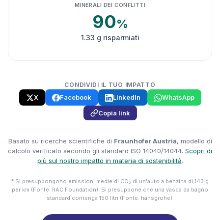
MINERALI DEI CONFLITTI
90
%
1.33 g risparmiati
CONDIVIDI IL TUO IMPATTO
X
Facebook
LinkedIn
WhatsApp
Copia link
Basato su ricerche scientifiche di
Fraunhofer Austria
, modello di
calcolo verificato secondo gli standard ISO 14040/14044.
Scopri di
più sul nostro impatto in materia di sostenibilità
.
* Si presuppongono emissioni medie di CO₂ di un'auto a benzina di 143 g
per km (Fonte: RAC Foundation). Si presuppone che una vasca da bagno
standard contenga 150 litri (Fonte: hansgrohe).