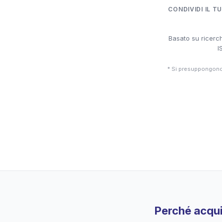
CONDIVIDI IL T
Basato su ricerch
I
* Si presuppongono 
Perché acqui