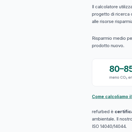
Il calcolatore utilizz
progetto di ricerca
alle risorse risparmiat
Risparmio medio per
prodotto nuovo.
80–8
meno CO₂ e
Come calcoliamo il
refurbed è
certifi
ambientale. Il nost
ISO 14040/14044.