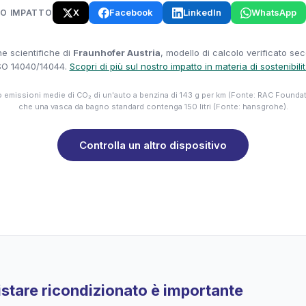
X
Facebook
LinkedIn
WhatsApp
UO IMPATTO
e scientifiche di
Fraunhofer Austria
, modello di calcolo verificato se
SO 14040/14044.
Scopri di più sul nostro impatto in materia di sostenibili
emissioni medie di CO₂ di un'auto a benzina di 143 g per km (Fonte: RAC Founda
che una vasca da bagno standard contenga 150 litri (Fonte: hansgrohe).
Controlla un altro dispositivo
stare ricondizionato è importante