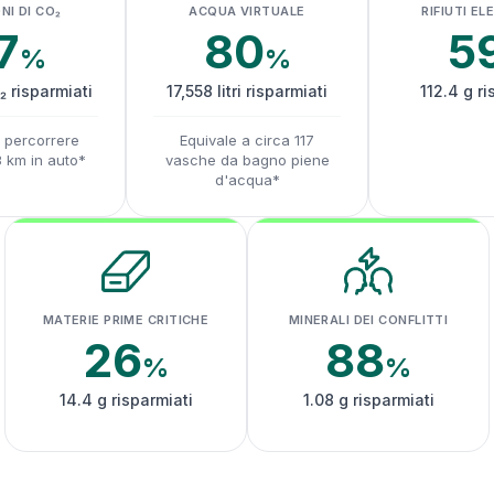
NI DI CO₂
ACQUA VIRTUALE
RIFIUTI EL
7
80
5
%
%
₂ risparmiati
17,558 litri risparmiati
112.4 g ri
a percorrere
Equivale a circa 117
3 km in auto*
vasche da bagno piene
d'acqua*
MATERIE PRIME CRITICHE
MINERALI DEI CONFLITTI
26
88
%
%
14.4 g risparmiati
1.08 g risparmiati