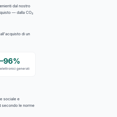
nienti dal nostro
acquisto — dalla CO₂
ll'acquisto di un
9–96%
 elettronici generati
e sociale e
t
secondo le norme