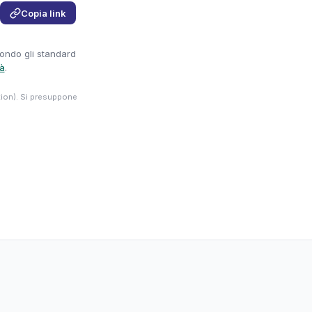
Copia link
condo gli standard
tà
.
tion). Si presuppone