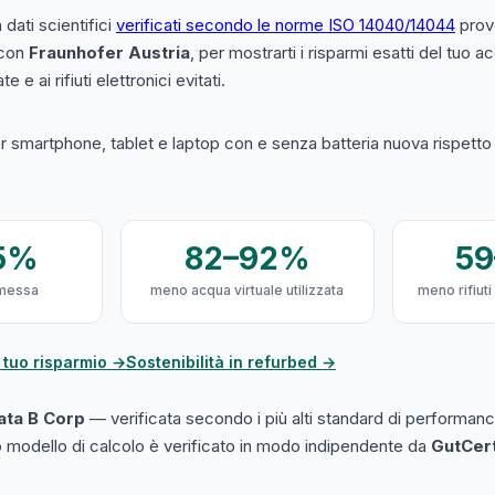
a dati scientifici
verificati secondo le norme ISO 14040/14044
prove
 con
Fraunhofer Austria
, per mostrarti i risparmi esatti del tuo 
e e ai rifiuti elettronici evitati.
 smartphone, tablet e laptop con e senza batteria nuova rispetto a
5%
82–92%
5
messa
meno acqua virtuale utilizzata
meno rifiuti
 tuo risparmio →
Sostenibilità in refurbed →
cata B Corp
— verificata secondo i più alti standard di performanc
ro modello di calcolo è verificato in modo indipendente da
GutCer