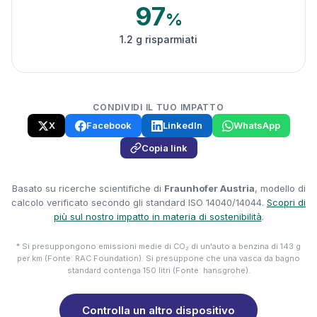
97
%
1.2 g risparmiati
CONDIVIDI IL TUO IMPATTO
X
Facebook
LinkedIn
WhatsApp
Copia link
Basato su ricerche scientifiche di
Fraunhofer Austria
, modello di
calcolo verificato secondo gli standard ISO 14040/14044.
Scopri di
più sul nostro impatto in materia di sostenibilità
.
* Si presuppongono emissioni medie di CO₂ di un'auto a benzina di 143 g
per km (Fonte: RAC Foundation). Si presuppone che una vasca da bagno
standard contenga 150 litri (Fonte: hansgrohe).
Controlla un altro dispositivo