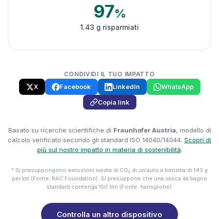
97
%
1.43 g risparmiati
CONDIVIDI IL TUO IMPATTO
X
Facebook
LinkedIn
WhatsApp
Copia link
Basato su ricerche scientifiche di
Fraunhofer Austria
, modello di
calcolo verificato secondo gli standard ISO 14040/14044.
Scopri di
più sul nostro impatto in materia di sostenibilità
.
* Si presuppongono emissioni medie di CO₂ di un'auto a benzina di 143 g
per km (Fonte: RAC Foundation). Si presuppone che una vasca da bagno
standard contenga 150 litri (Fonte: hansgrohe).
Controlla un altro dispositivo