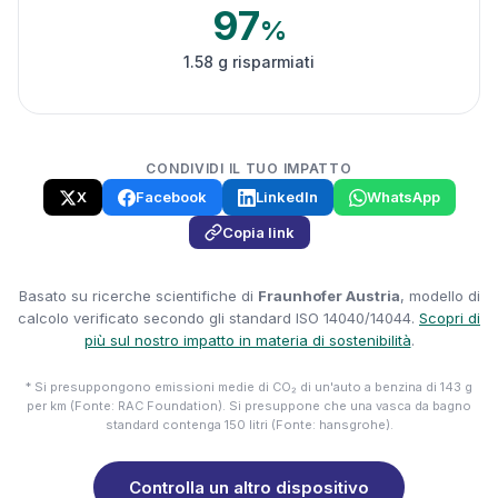
97
%
1.58 g risparmiati
CONDIVIDI IL TUO IMPATTO
X
Facebook
LinkedIn
WhatsApp
Copia link
Basato su ricerche scientifiche di
Fraunhofer Austria
, modello di
calcolo verificato secondo gli standard ISO 14040/14044.
Scopri di
più sul nostro impatto in materia di sostenibilità
.
* Si presuppongono emissioni medie di CO₂ di un'auto a benzina di 143 g
per km (Fonte: RAC Foundation). Si presuppone che una vasca da bagno
standard contenga 150 litri (Fonte: hansgrohe).
Controlla un altro dispositivo