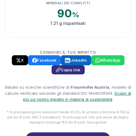
MINERALI DEI CONFLITTI
90
%
1.21 g risparmiati
CONDIVIDI IL TUO IMPATTO
X
Facebook
LinkedIn
WhatsApp
Copia link
Basato su ricerche scientifiche di
Fraunhofer Austria
, modello di
calcolo verificato secondo gli standard ISO 14040/14044.
Scopri di
più sul nostro impatto in materia di sostenibilità
.
* Si presuppongono emissioni medie di CO₂ di un'auto a benzina di 143 g
per km (Fonte: RAC Foundation). Si presuppone che una vasca da bagno
standard contenga 150 litri (Fonte: hansgrohe).