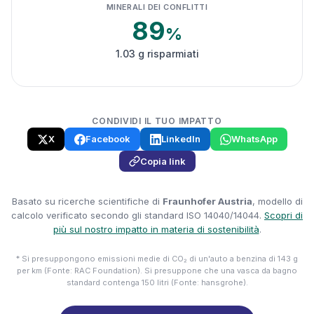
MINERALI DEI CONFLITTI
89
%
1.03 g risparmiati
CONDIVIDI IL TUO IMPATTO
X
Facebook
LinkedIn
WhatsApp
Copia link
Basato su ricerche scientifiche di
Fraunhofer Austria
, modello di
calcolo verificato secondo gli standard ISO 14040/14044.
Scopri di
più sul nostro impatto in materia di sostenibilità
.
* Si presuppongono emissioni medie di CO₂ di un'auto a benzina di 143 g
per km (Fonte: RAC Foundation). Si presuppone che una vasca da bagno
standard contenga 150 litri (Fonte: hansgrohe).