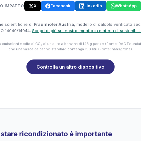
X
Facebook
LinkedIn
WhatsApp
UO IMPATTO
e scientifiche di
Fraunhofer Austria
, modello di calcolo verificato se
SO 14040/14044.
Scopri di più sul nostro impatto in materia di sostenibili
emissioni medie di CO₂ di un'auto a benzina di 143 g per km (Fonte: RAC Founda
che una vasca da bagno standard contenga 150 litri (Fonte: hansgrohe).
Controlla un altro dispositivo
stare ricondizionato è importante