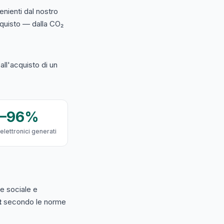
nienti dal nostro
acquisto — dalla CO₂
ll'acquisto di un
9–96%
 elettronici generati
e sociale e
t
secondo le norme