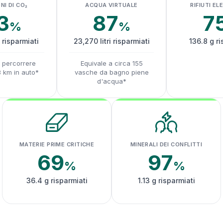
NI DI CO₂
ACQUA VIRTUALE
RIFIUTI EL
3
87
7
%
%
 risparmiati
23,270 litri risparmiati
136.8 g ri
a percorrere
Equivale a circa 155
8 km in auto*
vasche da bagno piene
d'acqua*
MATERIE PRIME CRITICHE
MINERALI DEI CONFLITTI
69
97
%
%
36.4 g risparmiati
1.13 g risparmiati