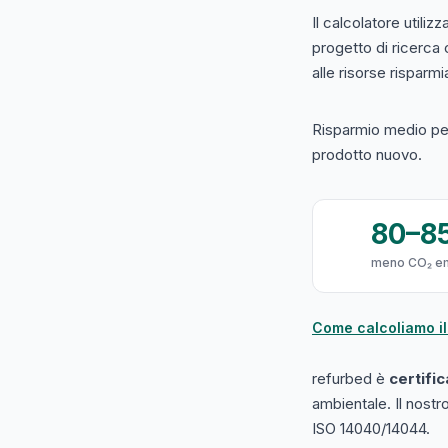
Il calcolatore utilizz
progetto di ricerca
alle risorse risparmiat
Risparmio medio per
prodotto nuovo.
80–8
meno CO₂ e
Come calcoliamo il
refurbed è
certifi
ambientale. Il nost
ISO 14040/14044.