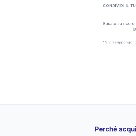
CONDIVIDI IL T
Basato su ricerch
I
* Si presuppongono 
Perché acqui