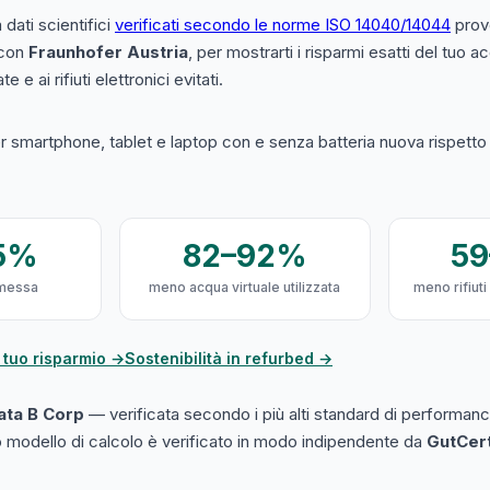
a dati scientifici
verificati secondo le norme ISO 14040/14044
prove
 con
Fraunhofer Austria
, per mostrarti i risparmi esatti del tuo 
e e ai rifiuti elettronici evitati.
 smartphone, tablet e laptop con e senza batteria nuova rispetto a
5%
82–92%
5
messa
meno acqua virtuale utilizzata
meno rifiuti
 tuo risparmio →
Sostenibilità in refurbed →
cata B Corp
— verificata secondo i più alti standard di performanc
ro modello di calcolo è verificato in modo indipendente da
GutCer