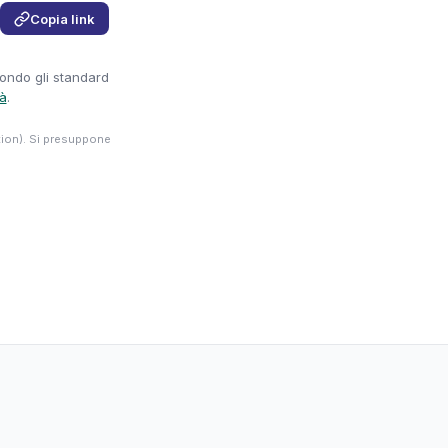
Copia link
condo gli standard
tà
.
tion). Si presuppone