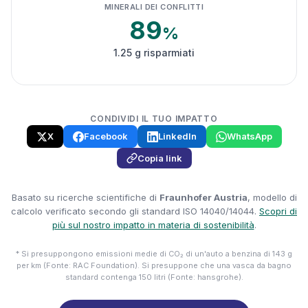
MINERALI DEI CONFLITTI
89
%
1.25 g risparmiati
CONDIVIDI IL TUO IMPATTO
X
Facebook
LinkedIn
WhatsApp
Copia link
Basato su ricerche scientifiche di
Fraunhofer Austria
, modello di
calcolo verificato secondo gli standard ISO 14040/14044.
Scopri di
più sul nostro impatto in materia di sostenibilità
.
* Si presuppongono emissioni medie di CO₂ di un'auto a benzina di 143 g
per km (Fonte: RAC Foundation). Si presuppone che una vasca da bagno
standard contenga 150 litri (Fonte: hansgrohe).