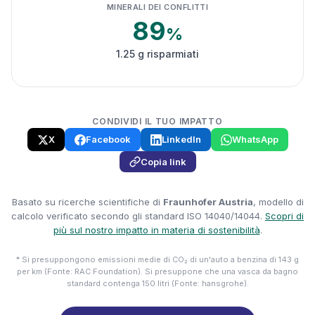
MINERALI DEI CONFLITTI
89
%
1.25 g risparmiati
CONDIVIDI IL TUO IMPATTO
X
Facebook
LinkedIn
WhatsApp
Copia link
Basato su ricerche scientifiche di
Fraunhofer Austria
, modello di
calcolo verificato secondo gli standard ISO 14040/14044.
Scopri di
più sul nostro impatto in materia di sostenibilità
.
* Si presuppongono emissioni medie di CO₂ di un'auto a benzina di 143 g
per km (Fonte: RAC Foundation). Si presuppone che una vasca da bagno
standard contenga 150 litri (Fonte: hansgrohe).