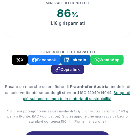
MINERALI DEI CONFLITTI
86
%
1.18 g risparmiati
CONDIVIDI IL TUO IMPATTO
X
Facebook
LinkedIn
WhatsApp
Copia link
Basato su ricerche scientifiche di
Fraunhofer Austria
, modello di
calcolo verificato secondo gli standard ISO 14040/14044.
Scopri di
più sul nostro impatto in materia di sostenibilità
.
* Si presuppongono emissioni medie di CO₂ di un'auto a benzina di 143 g
per km (Fonte: RAC Foundation). Si presuppone che una vasca da bagno
standard contenga 150 litri (Fonte: hansgrohe).