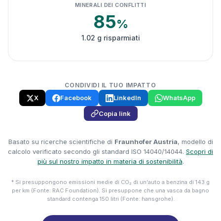
MINERALI DEI CONFLITTI
85
%
1.02 g risparmiati
CONDIVIDI IL TUO IMPATTO
X
Facebook
LinkedIn
WhatsApp
Copia link
Basato su ricerche scientifiche di
Fraunhofer Austria
, modello di
calcolo verificato secondo gli standard ISO 14040/14044.
Scopri di
più sul nostro impatto in materia di sostenibilità
.
* Si presuppongono emissioni medie di CO₂ di un'auto a benzina di 143 g
per km (Fonte: RAC Foundation). Si presuppone che una vasca da bagno
standard contenga 150 litri (Fonte: hansgrohe).