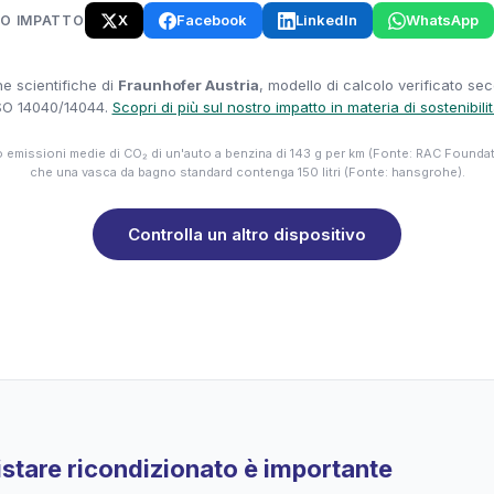
X
Facebook
LinkedIn
WhatsApp
UO IMPATTO
e scientifiche di
Fraunhofer Austria
, modello di calcolo verificato se
SO 14040/14044.
Scopri di più sul nostro impatto in materia di sostenibili
emissioni medie di CO₂ di un'auto a benzina di 143 g per km (Fonte: RAC Founda
che una vasca da bagno standard contenga 150 litri (Fonte: hansgrohe).
Controlla un altro dispositivo
stare ricondizionato è importante