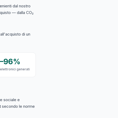
nienti dal nostro
acquisto — dalla CO₂
ll'acquisto di un
9–96%
 elettronici generati
e sociale e
t
secondo le norme