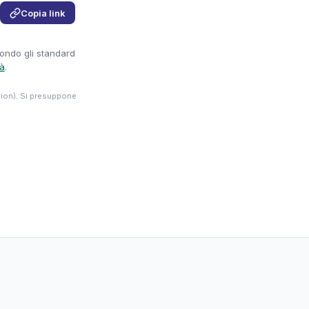
Copia link
condo gli standard
tà
.
tion). Si presuppone