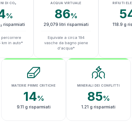
NI DI CO₂
ACQUA VIRTUALE
RIFIUTI EL
4
86
5
%
%
₂ risparmiati
29,079 litri risparmiati
118.9 g ri
a percorrere
Equivale a circa 194
5 km in auto*
vasche da bagno piene
d'acqua*
MATERIE PRIME CRITICHE
MINERALI DEI CONFLITTI
14
85
%
%
9.11 g risparmiati
1.21 g risparmiati