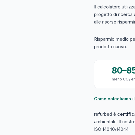
Il calcolatore utilizz
progetto di ricerca
alle risorse risparmiat
Risparmio medio per
prodotto nuovo.
80–8
meno CO₂ e
Come calcoliamo il
refurbed è
certifi
ambientale. Il nost
ISO 14040/14044.