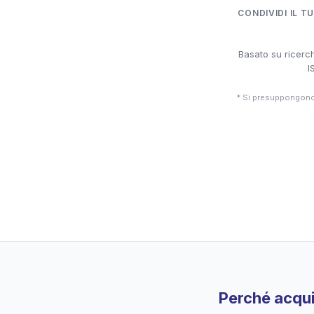
CONDIVIDI IL T
Basato su ricerch
I
* Si presuppongono 
Perché acqui