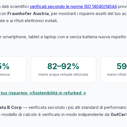
a dati scientifici
verificati secondo le norme ISO 14040/14044
prove
 con
Fraunhofer Austria
, per mostrarti i risparmi esatti del tuo 
e e ai rifiuti elettronici evitati.
 smartphone, tablet e laptop con e senza batteria nuova rispetto a
5%
82–92%
5
messa
meno acqua virtuale utilizzata
meno rifiuti
 tuo risparmio →
Sostenibilità in refurbed →
cata B Corp
— verificata secondo i più alti standard di performanc
ro modello di calcolo è verificato in modo indipendente da
GutCer