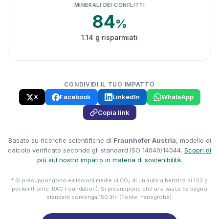
MINERALI DEI CONFLITTI
84
%
1.14 g risparmiati
CONDIVIDI IL TUO IMPATTO
X
Facebook
LinkedIn
WhatsApp
Copia link
Basato su ricerche scientifiche di
Fraunhofer Austria
, modello di
calcolo verificato secondo gli standard ISO 14040/14044.
Scopri di
più sul nostro impatto in materia di sostenibilità
.
* Si presuppongono emissioni medie di CO₂ di un'auto a benzina di 143 g
per km (Fonte: RAC Foundation). Si presuppone che una vasca da bagno
standard contenga 150 litri (Fonte: hansgrohe).