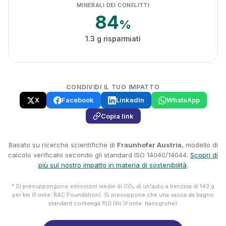
MINERALI DEI CONFLITTI
84
%
1.3 g risparmiati
CONDIVIDI IL TUO IMPATTO
X
Facebook
LinkedIn
WhatsApp
Copia link
Basato su ricerche scientifiche di
Fraunhofer Austria
, modello di
calcolo verificato secondo gli standard ISO 14040/14044.
Scopri di
più sul nostro impatto in materia di sostenibilità
.
* Si presuppongono emissioni medie di CO₂ di un'auto a benzina di 143 g
per km (Fonte: RAC Foundation). Si presuppone che una vasca da bagno
standard contenga 150 litri (Fonte: hansgrohe).