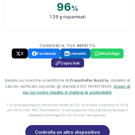
96
%
1.29 g risparmiati
CONDIVIDI IL TUO IMPATTO
X
Facebook
LinkedIn
WhatsApp
Copia link
Basato su ricerche scientifiche di
Fraunhofer Austria
, modello di
calcolo verificato secondo gli standard ISO 14040/14044.
Scopri di
più sul nostro impatto in materia di sostenibilità
.
* Si presuppongono emissioni medie di CO₂ di un'auto a benzina di 143 g
per km (Fonte: RAC Foundation). Si presuppone che una vasca da bagno
standard contenga 150 litri (Fonte: hansgrohe).
Controlla un altro dispositivo