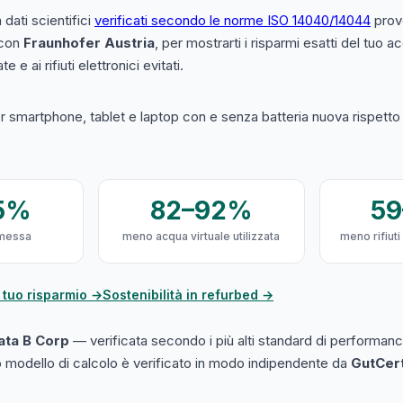
a dati scientifici
verificati secondo le norme ISO 14040/14044
prove
 con
Fraunhofer Austria
, per mostrarti i risparmi esatti del tuo 
e e ai rifiuti elettronici evitati.
 smartphone, tablet e laptop con e senza batteria nuova rispetto a
5%
82–92%
5
messa
meno acqua virtuale utilizzata
meno rifiuti
 tuo risparmio →
Sostenibilità in refurbed →
cata B Corp
— verificata secondo i più alti standard di performanc
ro modello di calcolo è verificato in modo indipendente da
GutCer