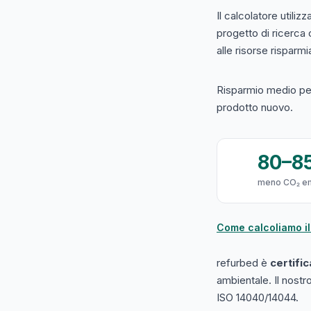
Il calcolatore utilizz
progetto di ricerca
alle risorse risparmiat
Risparmio medio per
prodotto nuovo.
80–8
meno CO₂ e
Come calcoliamo il
refurbed è
certifi
ambientale. Il nost
ISO 14040/14044.