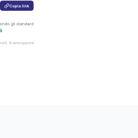
Copia link
condo gli standard
tà
.
tion). Si presuppone