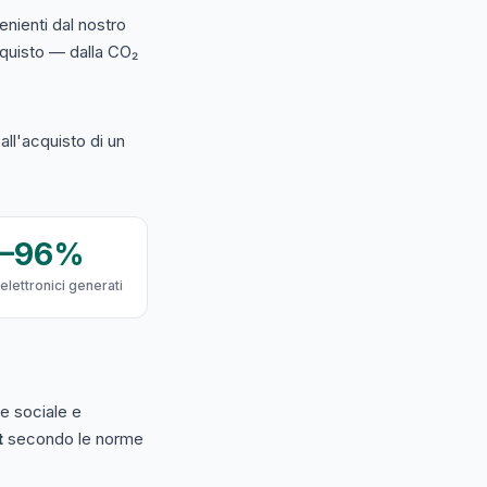
nienti dal nostro
acquisto — dalla CO₂
ll'acquisto di un
9–96%
 elettronici generati
e sociale e
t
secondo le norme