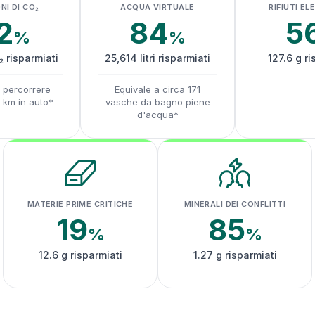
NI DI CO₂
ACQUA VIRTUALE
RIFIUTI EL
2
84
5
%
%
₂ risparmiati
25,614 litri risparmiati
127.6 g ri
a percorrere
Equivale a circa 171
1 km in auto*
vasche da bagno piene
d'acqua*
MATERIE PRIME CRITICHE
MINERALI DEI CONFLITTI
19
85
%
%
12.6 g risparmiati
1.27 g risparmiati