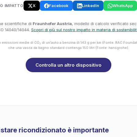
X
Facebook
LinkedIn
WhatsApp
UO IMPATTO
e scientifiche di
Fraunhofer Austria
, modello di calcolo verificato se
SO 14040/14044.
Scopri di più sul nostro impatto in materia di sostenibili
emissioni medie di CO₂ di un'auto a benzina di 143 g per km (Fonte: RAC Founda
che una vasca da bagno standard contenga 150 litri (Fonte: hansgrohe).
Controlla un altro dispositivo
stare ricondizionato è importante