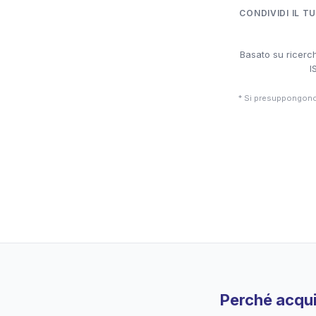
CONDIVIDI IL T
Basato su ricerch
I
* Si presuppongono 
Perché acqui