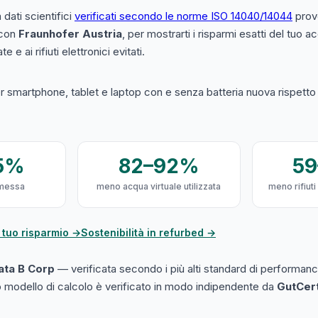
a dati scientifici
verificati secondo le norme ISO 14040/14044
prove
 con
Fraunhofer Austria
, per mostrarti i risparmi esatti del tuo 
e e ai rifiuti elettronici evitati.
 smartphone, tablet e laptop con e senza batteria nuova rispetto a
5%
82–92%
5
messa
meno acqua virtuale utilizzata
meno rifiuti
 tuo risparmio →
Sostenibilità in refurbed →
cata B Corp
— verificata secondo i più alti standard di performanc
ro modello di calcolo è verificato in modo indipendente da
GutCer