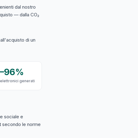
nienti dal nostro
acquisto — dalla CO₂
ll'acquisto di un
9–96%
 elettronici generati
e sociale e
t
secondo le norme