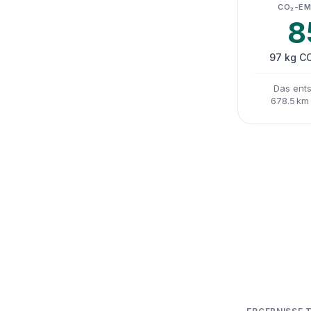
CO₂-EM
8
97 kg C
Das ents
678.5 km