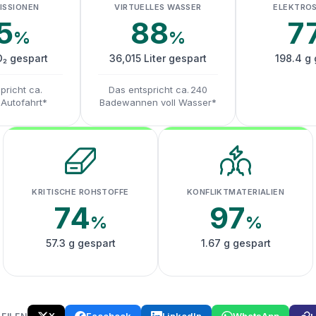
ISSIONEN
VIRTUELLES WASSER
ELEKTRO
5
88
7
%
%
O₂ gespart
36,015 Liter gespart
198.4 g 
pricht ca.
Das entspricht ca. 240
 Autofahrt*
Badewannen voll Wasser*
KRITISCHE ROHSTOFFE
KONFLIKTMATERIALIEN
74
97
%
%
57.3 g gespart
1.67 g gespart