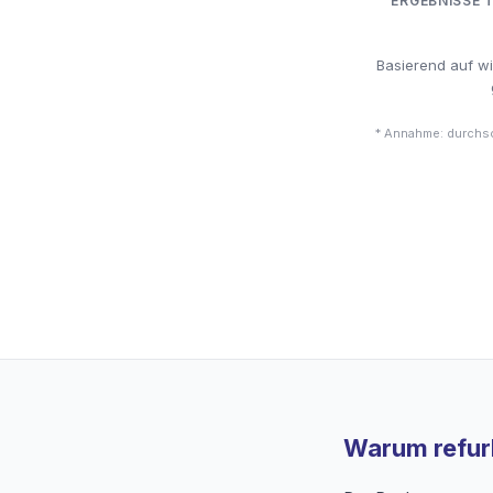
ERGEBNISSE 
Basierend auf w
* Annahme: durchsc
Warum refurb