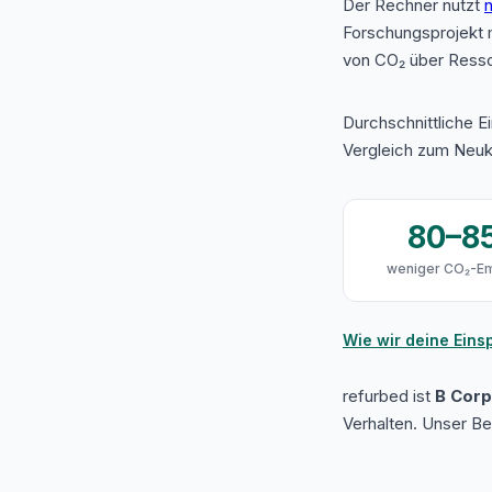
Der Rechner nutzt
n
Forschungsprojekt 
von CO₂ über Resso
Durchschnittliche E
Vergleich zum Neuk
80–8
weniger CO₂-Em
Wie wir deine Ein
refurbed ist
B Corp 
Verhalten. Unser B