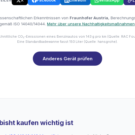
X
Facebook
LinkedIn
WhatsApp
TEILEN
L
issenschaftlichen Erkenntnissen von
Fraunhofer Austria
, Berechnungsm
gemäß ISO 14040/14044.
Mehr über unsere Nachhaltigkeitsmaßnahmen
hnittliche CO₂-Emissionen eines Benzinautos von 143 g pro km (Quelle: RAC Fo
Eine Standardbadewanne fasst 150 Liter (Quelle: hansgrohe).
Anderes Gerät prüfen
isht kaufen wichtig ist