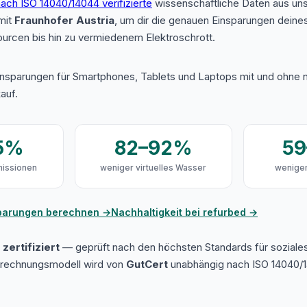
ach ISO 14040/14044 verifizierte
wissenschaftliche Daten aus u
mit
Fraunhofer Austria
, um dir die genauen Einsparungen deine
urcen bis hin zu vermiedenem Elektroschrott.
insparungen für Smartphones, Tablets und Laptops mit und ohne n
auf.
5%
82–92%
5
issionen
weniger virtuelles Wasser
weniger
sparungen berechnen →
Nachhaltigkeit bei refurbed →
zertifiziert
— geprüft nach den höchsten Standards für soziale
erechnungsmodell wird von
GutCert
unabhängig nach ISO 14040/1