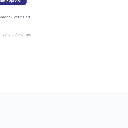
ink kopieren
odell verifiziert
.
undation). Annahme: