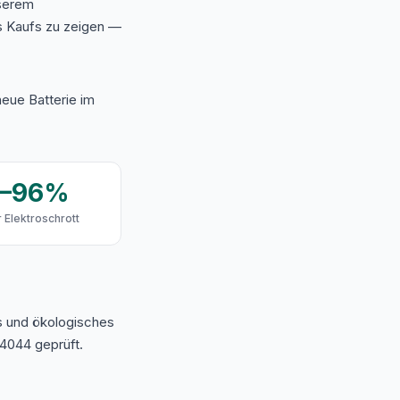
nserem
s Kaufs zu zeigen —
eue Batterie im
9–96%
 Elektroschrott
s und ökologisches
4044 geprüft.