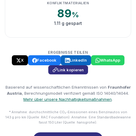
KONFLIKTMATERIALIEN
89
%
1.11 g gespart
ERGEBNISSE TEILEN
X
Facebook
LinkedIn
WhatsApp
Link kopieren
Basierend auf wissenschaftlichen Erkenntnissen von
Fraunhofer
Austria
, Berechnungsmodell verifiziert gemäß ISO 14040/14044.
Mehr über unsere Nachhaltigkeitsmaßnahmen
.
* Annahme: durchschnittliche CO₂-Emissionen eines Benzinautos von
143 g pro km (Quelle: RAC Foundation). Annahme: Eine Standardbadewanne
fasst 150 Liter (Quelle: hansgrohe).