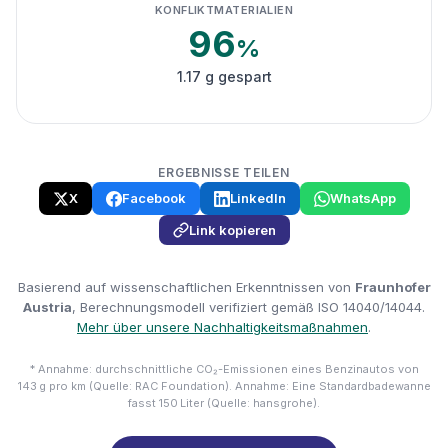
KONFLIKTMATERIALIEN
96
%
1.17 g gespart
ERGEBNISSE TEILEN
X
Facebook
LinkedIn
WhatsApp
Link kopieren
Basierend auf wissenschaftlichen Erkenntnissen von
Fraunhofer
Austria
, Berechnungsmodell verifiziert gemäß ISO 14040/14044.
Mehr über unsere Nachhaltigkeitsmaßnahmen
.
* Annahme: durchschnittliche CO₂-Emissionen eines Benzinautos von
143 g pro km (Quelle: RAC Foundation). Annahme: Eine Standardbadewanne
fasst 150 Liter (Quelle: hansgrohe).