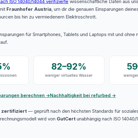
ach ISO 14040/14044 verifizierte
wissenschaftliche Daten aus u
mit
Fraunhofer Austria
, um dir die genauen Einsparungen deine
urcen bis hin zu vermiedenem Elektroschrott.
insparungen für Smartphones, Tablets und Laptops mit und ohne n
auf.
5%
82–92%
5
issionen
weniger virtuelles Wasser
weniger
sparungen berechnen →
Nachhaltigkeit bei refurbed →
zertifiziert
— geprüft nach den höchsten Standards für soziale
erechnungsmodell wird von
GutCert
unabhängig nach ISO 14040/1