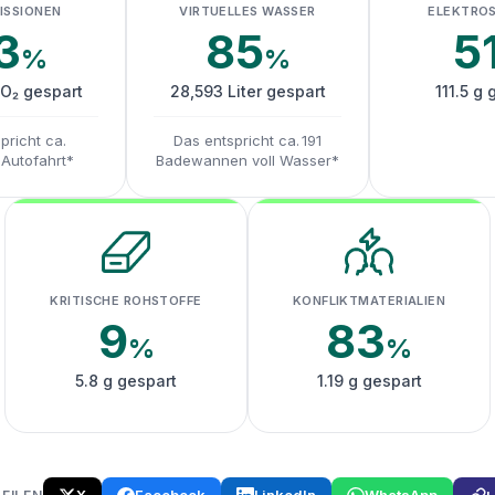
ISSIONEN
VIRTUELLES WASSER
ELEKTRO
3
85
5
%
%
CO₂ gespart
28,593 Liter gespart
111.5 g 
pricht ca.
Das entspricht ca. 191
 Autofahrt*
Badewannen voll Wasser*
KRITISCHE ROHSTOFFE
KONFLIKTMATERIALIEN
9
83
%
%
5.8 g gespart
1.19 g gespart