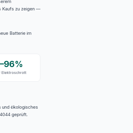
nserem
s Kaufs zu zeigen —
eue Batterie im
9–96%
 Elektroschrott
s und ökologisches
4044 geprüft.