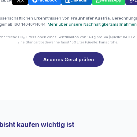
X
Facebook
LinkedIn
WhatsApp
TEILEN
L
issenschaftlichen Erkenntnissen von
Fraunhofer Austria
, Berechnungsm
gemäß ISO 14040/14044.
Mehr über unsere Nachhaltigkeitsmaßnahmen
hnittliche CO₂-Emissionen eines Benzinautos von 143 g pro km (Quelle: RAC Fo
Eine Standardbadewanne fasst 150 Liter (Quelle: hansgrohe).
Anderes Gerät prüfen
isht kaufen wichtig ist