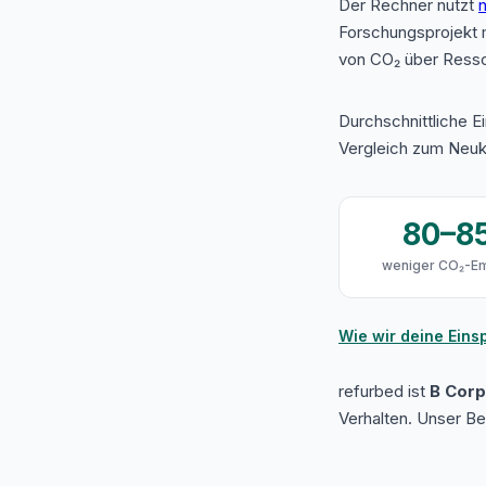
Der Rechner nutzt
n
Forschungsprojekt 
von CO₂ über Resso
Durchschnittliche E
Vergleich zum Neuk
80–8
weniger CO₂-Em
Wie wir deine Ein
refurbed ist
B Corp 
Verhalten. Unser B