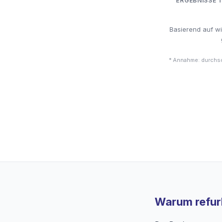
ERGEBNISSE 
Basierend auf w
* Annahme: durchsc
Warum refurb