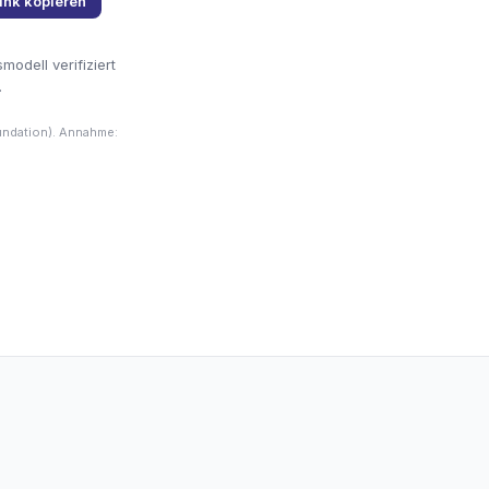
ink kopieren
odell verifiziert
.
undation). Annahme: