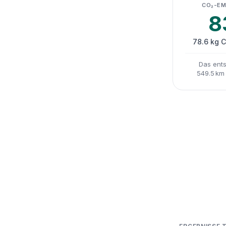
CO₂-EM
8
78.6 kg 
Das ents
549.5 km