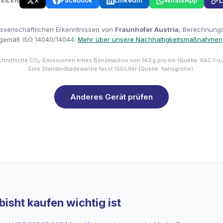
X
Facebook
LinkedIn
WhatsApp
TEILEN
L
issenschaftlichen Erkenntnissen von
Fraunhofer Austria
, Berechnungsm
gemäß ISO 14040/14044.
Mehr über unsere Nachhaltigkeitsmaßnahmen
hnittliche CO₂-Emissionen eines Benzinautos von 143 g pro km (Quelle: RAC Fo
Eine Standardbadewanne fasst 150 Liter (Quelle: hansgrohe).
Anderes Gerät prüfen
isht kaufen wichtig ist