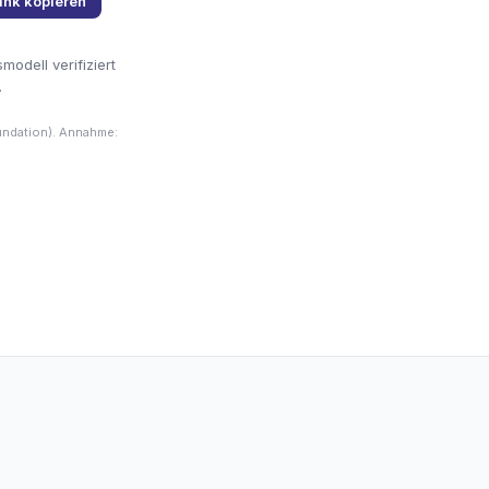
ink kopieren
odell verifiziert
.
undation). Annahme: