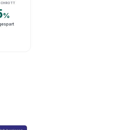
SCHROTT
5
%
gespart