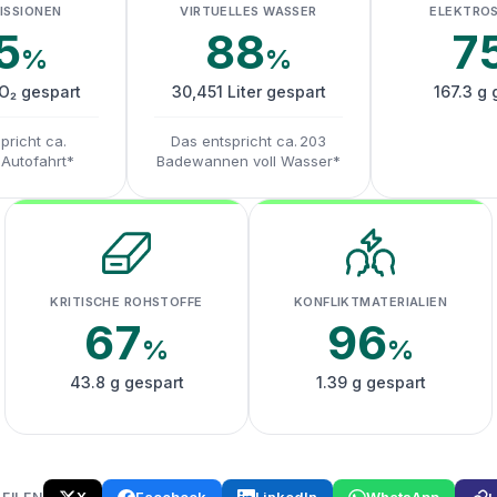
ISSIONEN
VIRTUELLES WASSER
ELEKTRO
5
88
7
%
%
CO₂ gespart
30,451 Liter gespart
167.3 g 
pricht ca.
Das entspricht ca. 203
 Autofahrt*
Badewannen voll Wasser*
KRITISCHE ROHSTOFFE
KONFLIKTMATERIALIEN
67
96
%
%
43.8 g gespart
1.39 g gespart