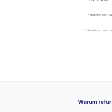
ERGEBNISSE 
Basierend auf w
* Annahme: durchsc
Warum refurb