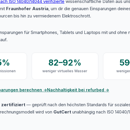
ach ISO 14040/14044 verifizierte
wissenschaftliche Daten aus u
mit
Fraunhofer Austria
, um dir die genauen Einsparungen deine
urcen bis hin zu vermiedenem Elektroschrott.
insparungen für Smartphones, Tablets und Laptops mit und ohne n
auf.
5%
82–92%
5
issionen
weniger virtuelles Wasser
weniger
sparungen berechnen →
Nachhaltigkeit bei refurbed →
zertifiziert
— geprüft nach den höchsten Standards für soziale
erechnungsmodell wird von
GutCert
unabhängig nach ISO 14040/1