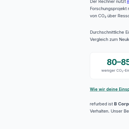
Der Rechner nutzt
n
Forschungsprojekt 
von CO₂ über Resso
Durchschnittliche E
Vergleich zum Neuk
80–8
weniger CO₂-Em
Wie wir deine Ein
refurbed ist
B Corp 
Verhalten. Unser B