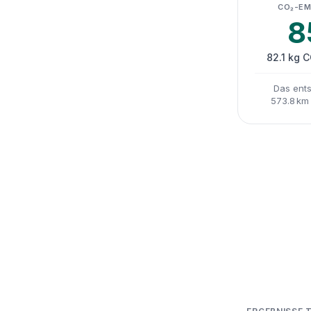
CO₂-EM
8
82.1 kg 
Das ents
573.8 km