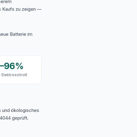
nserem
s Kaufs zu zeigen —
eue Batterie im
9–96%
 Elektroschrott
s und ökologisches
4044 geprüft.