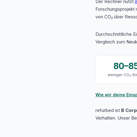
Der Rechner nutzt
n
Forschungsprojekt 
von CO₂ über Resso
Durchschnittliche E
Vergleich zum Neuk
80–8
weniger CO₂-Em
Wie wir deine Ein
refurbed ist
B Corp 
Verhalten. Unser B