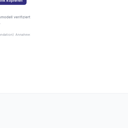
ink kopieren
odell verifiziert
.
undation). Annahme: