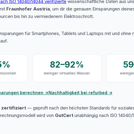
ach ISO 14040/14044 verifizierte
wissenschaftliche Daten aus u
mit
Fraunhofer Austria
, um dir die genauen Einsparungen deine
urcen bis hin zu vermiedenem Elektroschrott.
insparungen für Smartphones, Tablets und Laptops mit und ohne n
auf.
5%
82–92%
5
issionen
weniger virtuelles Wasser
weniger
sparungen berechnen →
Nachhaltigkeit bei refurbed →
zertifiziert
— geprüft nach den höchsten Standards für soziale
erechnungsmodell wird von
GutCert
unabhängig nach ISO 14040/1