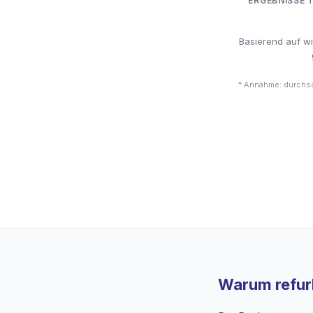
ERGEBNISSE 
Basierend auf w
* Annahme: durchsc
Warum refurb