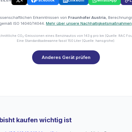
X
Facebook
LinkedIn
WhatsApp
TEILEN
L
issenschaftlichen Erkenntnissen von
Fraunhofer Austria
, Berechnungsm
gemäß ISO 14040/14044.
Mehr über unsere Nachhaltigkeitsmaßnahmen
hnittliche CO₂-Emissionen eines Benzinautos von 143 g pro km (Quelle: RAC Fo
Eine Standardbadewanne fasst 150 Liter (Quelle: hansgrohe).
Anderes Gerät prüfen
isht kaufen wichtig ist