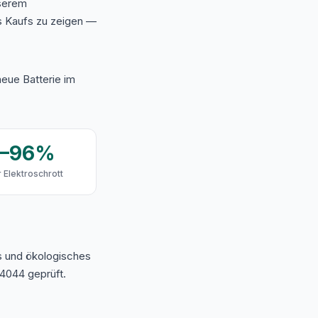
nserem
s Kaufs zu zeigen —
eue Batterie im
9–96%
 Elektroschrott
s und ökologisches
4044 geprüft.