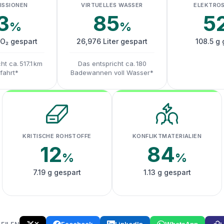
ISSIONEN
VIRTUELLES WASSER
ELEKTRO
3
85
5
%
%
CO₂ gespart
26,976 Liter gespart
108.5 g 
ht ca. 517.1 km
Das entspricht ca. 180
fahrt*
Badewannen voll Wasser*
KRITISCHE ROHSTOFFE
KONFLIKTMATERIALIEN
12
84
%
%
7.19 g gespart
1.13 g gespart