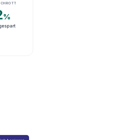
SCHROTT
2
%
gespart