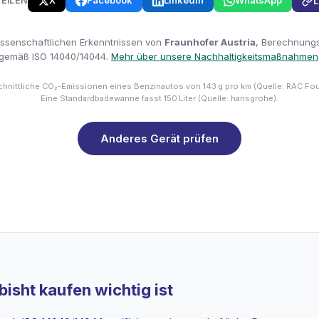
X
Facebook
LinkedIn
WhatsApp
TEILEN
L
issenschaftlichen Erkenntnissen von
Fraunhofer Austria
, Berechnungsm
gemäß ISO 14040/14044.
Mehr über unsere Nachhaltigkeitsmaßnahmen
hnittliche CO₂-Emissionen eines Benzinautos von 143 g pro km (Quelle: RAC Fo
Eine Standardbadewanne fasst 150 Liter (Quelle: hansgrohe).
Anderes Gerät prüfen
isht kaufen wichtig ist