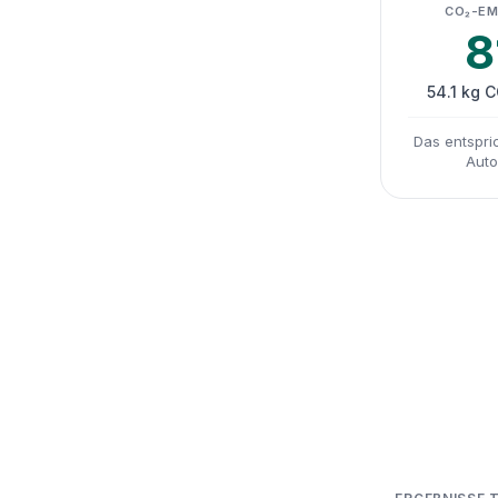
CO₂-EM
8
54.1 kg 
Das entspri
Auto