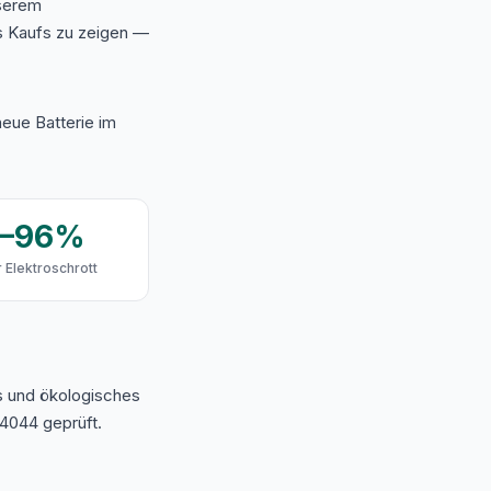
nserem
s Kaufs zu zeigen —
eue Batterie im
9–96%
 Elektroschrott
s und ökologisches
4044 geprüft.