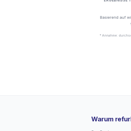
ERGEBNISSE 
Basierend auf w
* Annahme: durchsc
Warum refurb