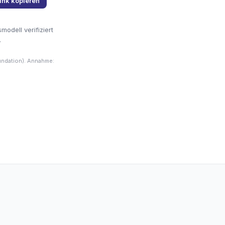
ink kopieren
odell verifiziert
.
undation). Annahme: