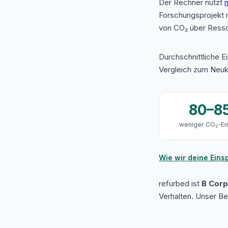
Der Rechner nutzt
n
Forschungsprojekt 
von CO₂ über Resso
Durchschnittliche E
Vergleich zum Neuk
80–8
weniger CO₂-Em
Wie wir deine Ein
refurbed ist
B Corp 
Verhalten. Unser B