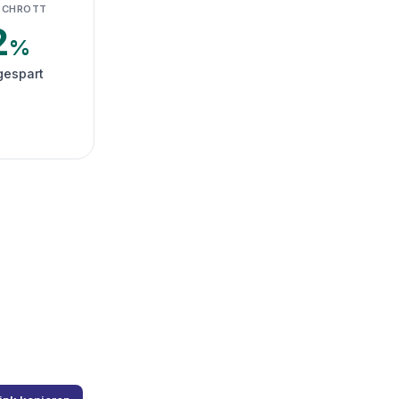
SCHROTT
2
%
gespart