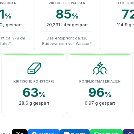
ISSIONEN
VIRTUELLES WASSER
ELEKTRO
1
85
7
%
%
CO₂ gespart
20,331 Liter gespart
114.9 g 
cht ca. 378 km
Das entspricht ca. 136
fahrt*
Badewannen voll Wasser*
KRITISCHE ROHSTOFFE
KONFLIKTMATERIALIEN
63
96
%
%
28.6 g gespart
0.97 g gespart