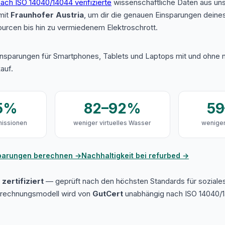
ach ISO 14040/14044 verifizierte
wissenschaftliche Daten aus u
mit
Fraunhofer Austria
, um dir die genauen Einsparungen deine
urcen bis hin zu vermiedenem Elektroschrott.
insparungen für Smartphones, Tablets und Laptops mit und ohne n
auf.
5%
82–92%
5
issionen
weniger virtuelles Wasser
weniger
sparungen berechnen →
Nachhaltigkeit bei refurbed →
zertifiziert
— geprüft nach den höchsten Standards für soziale
erechnungsmodell wird von
GutCert
unabhängig nach ISO 14040/1