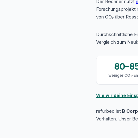
Der Rechner nutzt
n
Forschungsprojekt 
von CO₂ über Resso
Durchschnittliche E
Vergleich zum Neuk
80–8
weniger CO₂-Em
Wie wir deine Ein
refurbed ist
B Corp 
Verhalten. Unser B