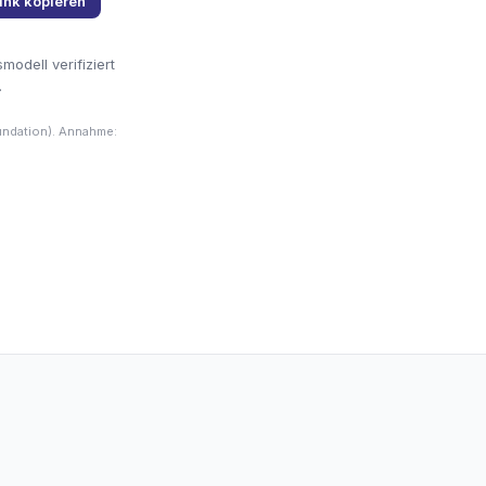
ink kopieren
odell verifiziert
.
undation). Annahme: