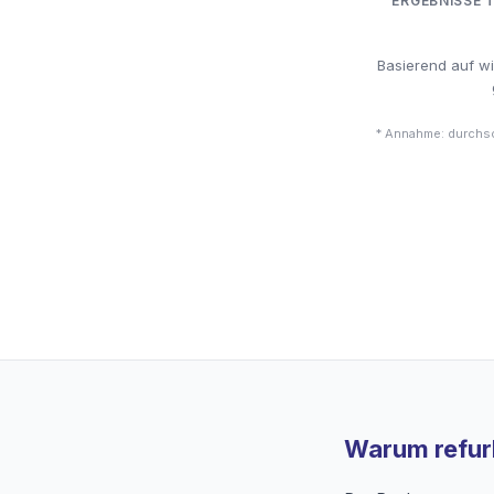
ERGEBNISSE 
Basierend auf w
* Annahme: durchsc
Warum refurb