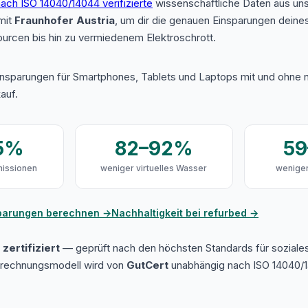
ach ISO 14040/14044 verifizierte
wissenschaftliche Daten aus u
mit
Fraunhofer Austria
, um dir die genauen Einsparungen deine
urcen bis hin zu vermiedenem Elektroschrott.
insparungen für Smartphones, Tablets und Laptops mit und ohne n
auf.
5%
82–92%
5
issionen
weniger virtuelles Wasser
weniger
sparungen berechnen →
Nachhaltigkeit bei refurbed →
zertifiziert
— geprüft nach den höchsten Standards für soziale
erechnungsmodell wird von
GutCert
unabhängig nach ISO 14040/1