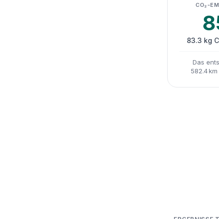
CO₂-EM
8
83.3 kg 
Das ents
582.4 km