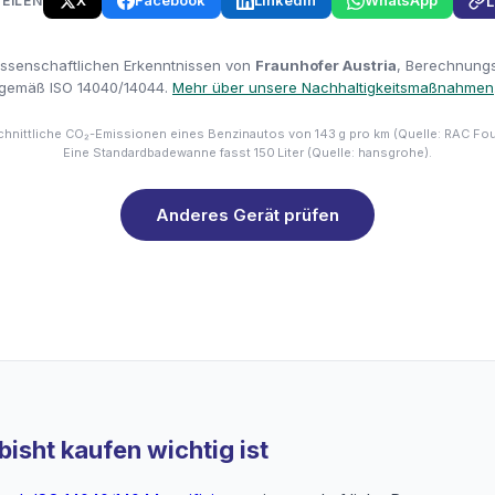
X
Facebook
LinkedIn
WhatsApp
TEILEN
L
issenschaftlichen Erkenntnissen von
Fraunhofer Austria
, Berechnungsm
gemäß ISO 14040/14044.
Mehr über unsere Nachhaltigkeitsmaßnahmen
hnittliche CO₂-Emissionen eines Benzinautos von 143 g pro km (Quelle: RAC Fo
Eine Standardbadewanne fasst 150 Liter (Quelle: hansgrohe).
Anderes Gerät prüfen
isht kaufen wichtig ist