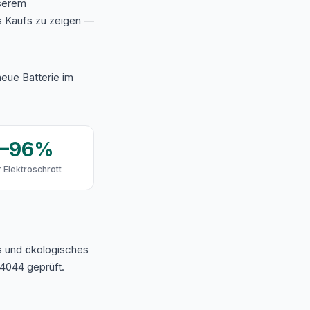
nserem
s Kaufs zu zeigen —
eue Batterie im
9–96%
 Elektroschrott
s und ökologisches
4044 geprüft.