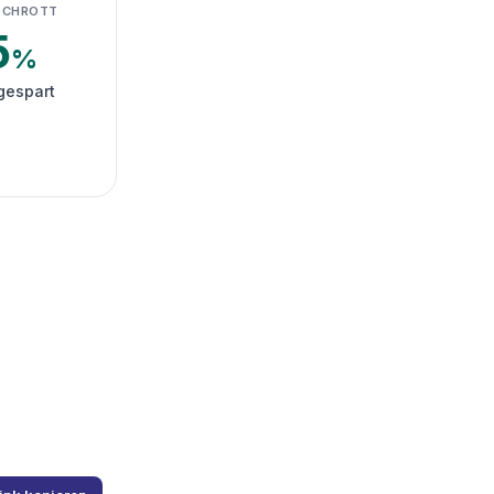
SCHROTT
5
%
gespart