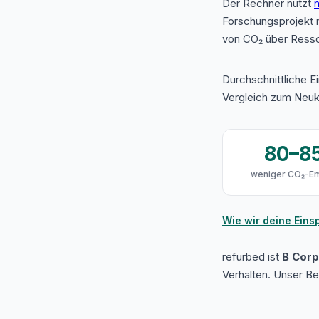
Der Rechner nutzt
n
Forschungsprojekt 
von CO₂ über Resso
Durchschnittliche E
Vergleich zum Neuk
80–8
weniger CO₂-Em
Wie wir deine Ein
refurbed ist
B Corp 
Verhalten. Unser B