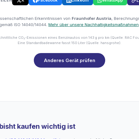
X
Facebook
LinkedIn
WhatsApp
TEILEN
L
issenschaftlichen Erkenntnissen von
Fraunhofer Austria
, Berechnungsm
gemäß ISO 14040/14044.
Mehr über unsere Nachhaltigkeitsmaßnahmen
hnittliche CO₂-Emissionen eines Benzinautos von 143 g pro km (Quelle: RAC Fo
Eine Standardbadewanne fasst 150 Liter (Quelle: hansgrohe).
Anderes Gerät prüfen
isht kaufen wichtig ist