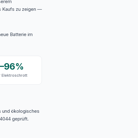
nserem
s Kaufs zu zeigen —
eue Batterie im
9–96%
 Elektroschrott
s und ökologisches
4044 geprüft.