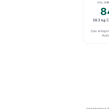
CO₂-EM
8
59.3 kg 
Das entspri
Auto