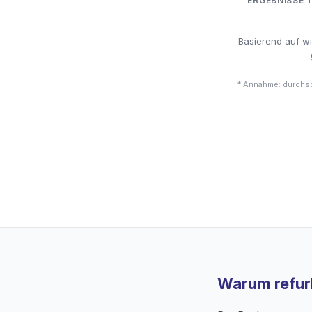
ERGEBNISSE 
Basierend auf w
* Annahme: durchsc
Warum refurb