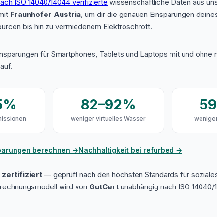
ach ISO 14040/14044 verifizierte
wissenschaftliche Daten aus u
mit
Fraunhofer Austria
, um dir die genauen Einsparungen deine
urcen bis hin zu vermiedenem Elektroschrott.
insparungen für Smartphones, Tablets und Laptops mit und ohne n
auf.
5%
82–92%
5
issionen
weniger virtuelles Wasser
weniger
sparungen berechnen →
Nachhaltigkeit bei refurbed →
zertifiziert
— geprüft nach den höchsten Standards für soziale
erechnungsmodell wird von
GutCert
unabhängig nach ISO 14040/1