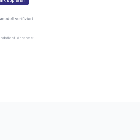
ink kopieren
odell verifiziert
.
undation). Annahme: