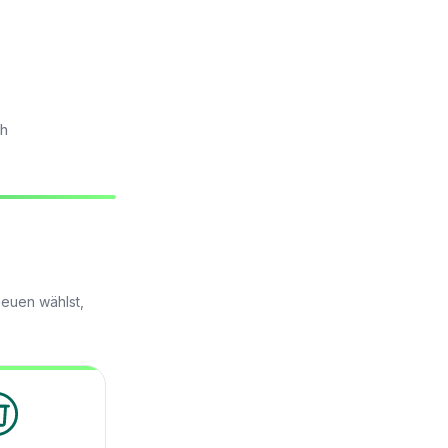
ch
neuen wählst,