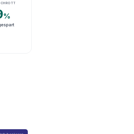
SCHROTT
9
%
gespart