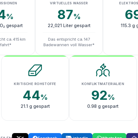
ISSIONEN
VIRTUELLES WASSER
ELEKTRO
4
87
6
%
%
CO₂ gespart
22,021 Liter gespart
115.3 g 
cht ca. 415 km
Das entspricht ca. 147
fahrt*
Badewannen voll Wasser*
KRITISCHE ROHSTOFFE
KONFLIKTMATERIALIEN
44
92
%
%
21.1 g gespart
0.98 g gespart