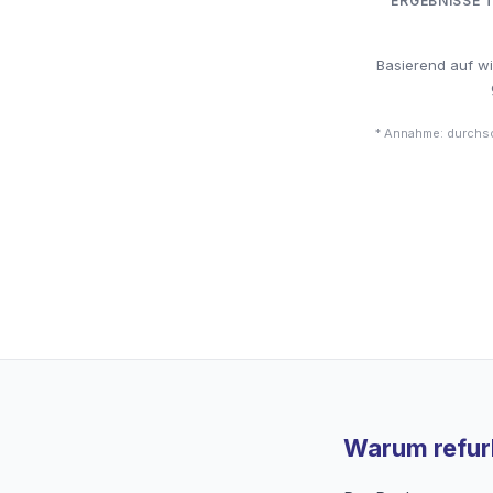
ERGEBNISSE 
Basierend auf w
* Annahme: durchsc
Warum refurb