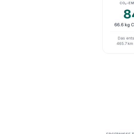
CO₂-EM
8
66.6 kg 
Das ents
465.7 km