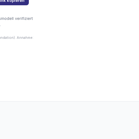
ink kopieren
odell verifiziert
.
undation). Annahme: