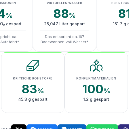
ISSIONEN
VIRTUELLES WASSER
ELEKTRO
4
88
8
%
%
CO₂ gespart
25,047 Liter gespart
151.7 g 
pricht ca.
Das entspricht ca. 167
 Autofahrt*
Badewannen voll Wasser*
KRITISCHE ROHSTOFFE
KONFLIKTMATERIALIEN
83
100
%
%
45.3 g gespart
1.2 g gespart