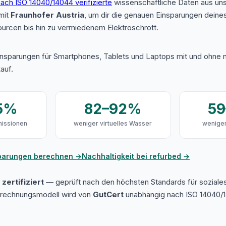
ach ISO 14040/14044 verifizierte
wissenschaftliche Daten aus u
mit
Fraunhofer Austria
, um dir die genauen Einsparungen deine
urcen bis hin zu vermiedenem Elektroschrott.
insparungen für Smartphones, Tablets und Laptops mit und ohne n
auf.
5%
82–92%
5
issionen
weniger virtuelles Wasser
weniger
sparungen berechnen →
Nachhaltigkeit bei refurbed →
zertifiziert
— geprüft nach den höchsten Standards für soziale
erechnungsmodell wird von
GutCert
unabhängig nach ISO 14040/1