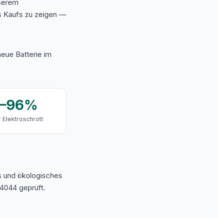
nserem
s Kaufs zu zeigen —
eue Batterie im
9–96%
 Elektroschrott
s und ökologisches
4044 geprüft.