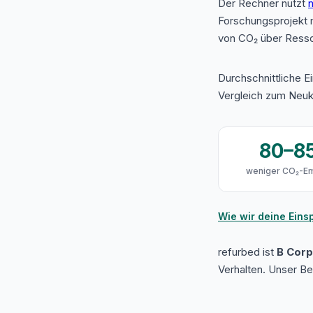
Der Rechner nutzt
n
Forschungsprojekt 
von CO₂ über Resso
Durchschnittliche E
Vergleich zum Neuk
80–8
weniger CO₂-Em
Wie wir deine Ein
refurbed ist
B Corp 
Verhalten. Unser B