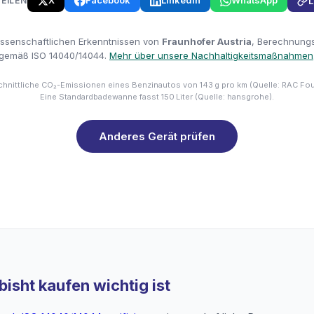
X
Facebook
LinkedIn
WhatsApp
TEILEN
L
issenschaftlichen Erkenntnissen von
Fraunhofer Austria
, Berechnungsm
gemäß ISO 14040/14044.
Mehr über unsere Nachhaltigkeitsmaßnahmen
hnittliche CO₂-Emissionen eines Benzinautos von 143 g pro km (Quelle: RAC Fo
Eine Standardbadewanne fasst 150 Liter (Quelle: hansgrohe).
Anderes Gerät prüfen
isht kaufen wichtig ist