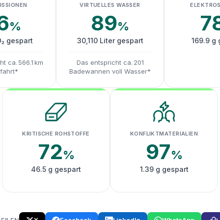
ISSIONEN
VIRTUELLES WASSER
ELEKTRO
6
89
7
%
%
O₂ gespart
30,110 Liter gespart
169.9 g 
ht ca. 566.1 km
Das entspricht ca. 201
fahrt*
Badewannen voll Wasser*
KRITISCHE ROHSTOFFE
KONFLIKTMATERIALIEN
72
97
%
%
46.5 g gespart
1.39 g gespart