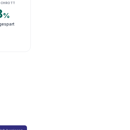
SCHROTT
8
%
gespart