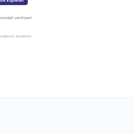
ink kopieren
odell verifiziert
.
undation). Annahme: