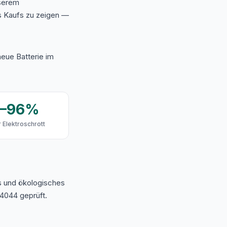
nserem
s Kaufs zu zeigen —
eue Batterie im
9–96%
 Elektroschrott
s und ökologisches
4044 geprüft.