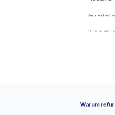
ERGEBNISSE 
Basierend auf w
* Annahme: durchsc
Warum refurb