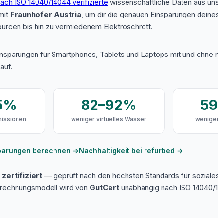
ach ISO 14040/14044 verifizierte
wissenschaftliche Daten aus u
mit
Fraunhofer Austria
, um dir die genauen Einsparungen deine
urcen bis hin zu vermiedenem Elektroschrott.
insparungen für Smartphones, Tablets und Laptops mit und ohne n
auf.
5%
82–92%
5
issionen
weniger virtuelles Wasser
weniger
sparungen berechnen →
Nachhaltigkeit bei refurbed →
zertifiziert
— geprüft nach den höchsten Standards für soziale
erechnungsmodell wird von
GutCert
unabhängig nach ISO 14040/1