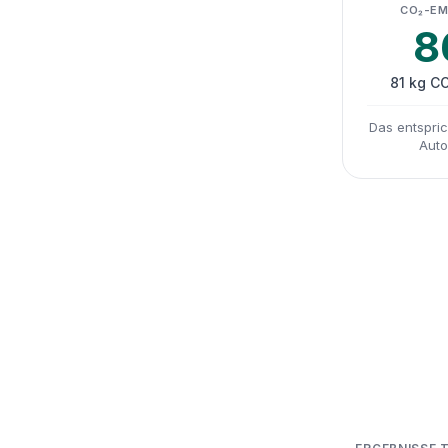
CO₂-EM
8
81 kg C
Das entspric
Auto