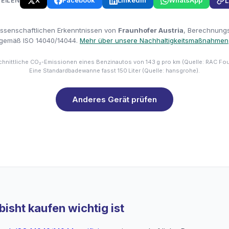
X
Facebook
LinkedIn
WhatsApp
TEILEN
L
issenschaftlichen Erkenntnissen von
Fraunhofer Austria
, Berechnungsm
gemäß ISO 14040/14044.
Mehr über unsere Nachhaltigkeitsmaßnahmen
hnittliche CO₂-Emissionen eines Benzinautos von 143 g pro km (Quelle: RAC Fo
Eine Standardbadewanne fasst 150 Liter (Quelle: hansgrohe).
Anderes Gerät prüfen
isht kaufen wichtig ist