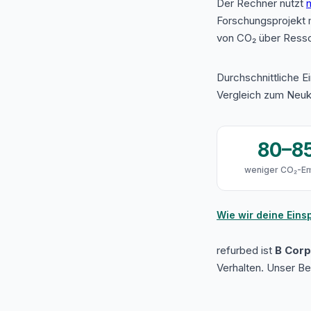
Der Rechner nutzt
n
Forschungsprojekt 
von CO₂ über Resso
Durchschnittliche E
Vergleich zum Neuk
80–8
weniger CO₂-Em
Wie wir deine Ein
refurbed ist
B Corp 
Verhalten. Unser B