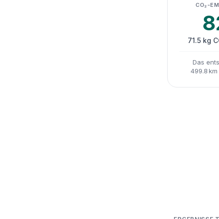
CO₂-EM
8
71.5 kg 
Das ents
499.8 km