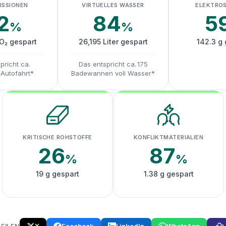
ISSIONEN
VIRTUELLES WASSER
ELEKTRO
2
84
5
%
%
CO₂ gespart
26,195 Liter gespart
142.3 g 
pricht ca.
Das entspricht ca. 175
 Autofahrt*
Badewannen voll Wasser*
KRITISCHE ROHSTOFFE
KONFLIKTMATERIALIEN
26
87
%
%
19 g gespart
1.38 g gespart