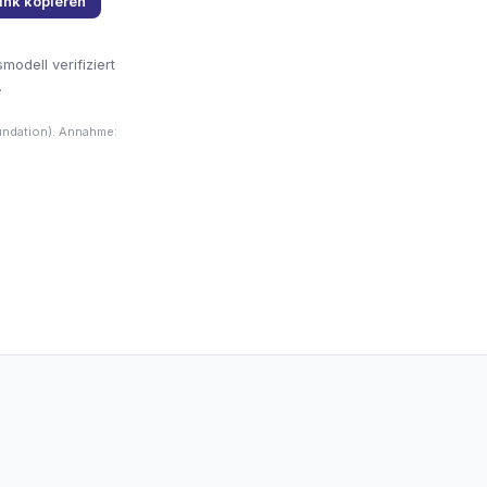
ink kopieren
odell verifiziert
.
undation). Annahme: