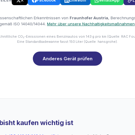
X
Facebook
LinkedIn
WhatsApp
TEILEN
L
issenschaftlichen Erkenntnissen von
Fraunhofer Austria
, Berechnungsm
gemäß ISO 14040/14044.
Mehr über unsere Nachhaltigkeitsmaßnahmen
hnittliche CO₂-Emissionen eines Benzinautos von 143 g pro km (Quelle: RAC Fo
Eine Standardbadewanne fasst 150 Liter (Quelle: hansgrohe).
Anderes Gerät prüfen
isht kaufen wichtig ist