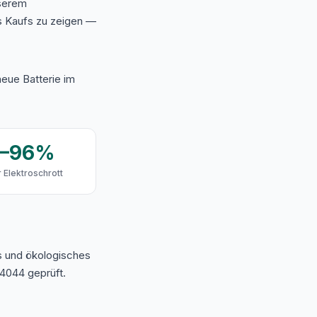
nserem
s Kaufs zu zeigen —
eue Batterie im
9–96%
 Elektroschrott
s und ökologisches
4044 geprüft.