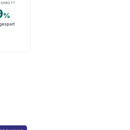
SCHROTT
9
%
gespart