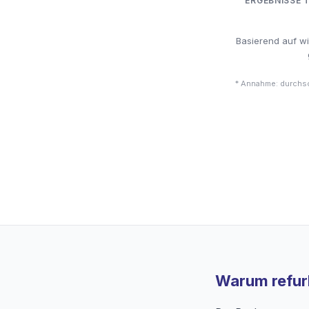
ERGEBNISSE 
Basierend auf w
* Annahme: durchsc
Warum refurb