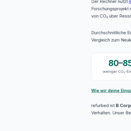
Der Rechner nutzt
n
Forschungsprojekt 
von CO₂ über Resso
Durchschnittliche E
Vergleich zum Neuk
80–8
weniger CO₂-Em
Wie wir deine Ein
refurbed ist
B Corp 
Verhalten. Unser B