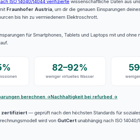
ach ISO 14040/14044 verifizierte
wissenschaftliche Daten aus u
mit
Fraunhofer Austria
, um dir die genauen Einsparungen deine
urcen bis hin zu vermiedenem Elektroschrott.
insparungen für Smartphones, Tablets und Laptops mit und ohne n
auf.
5%
82–92%
5
issionen
weniger virtuelles Wasser
weniger
sparungen berechnen →
Nachhaltigkeit bei refurbed →
zertifiziert
— geprüft nach den höchsten Standards für soziale
erechnungsmodell wird von
GutCert
unabhängig nach ISO 14040/1