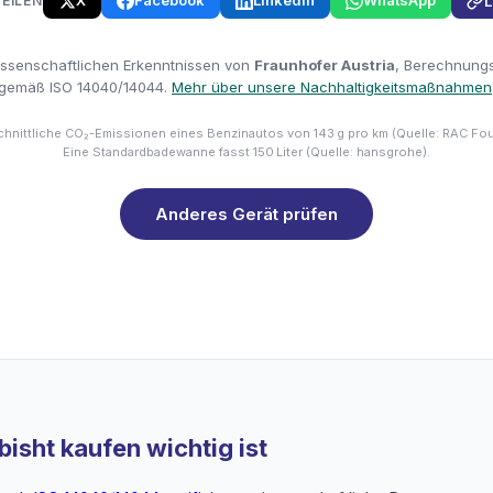
X
Facebook
LinkedIn
WhatsApp
TEILEN
L
issenschaftlichen Erkenntnissen von
Fraunhofer Austria
, Berechnungsm
gemäß ISO 14040/14044.
Mehr über unsere Nachhaltigkeitsmaßnahmen
hnittliche CO₂-Emissionen eines Benzinautos von 143 g pro km (Quelle: RAC Fo
Eine Standardbadewanne fasst 150 Liter (Quelle: hansgrohe).
Anderes Gerät prüfen
isht kaufen wichtig ist