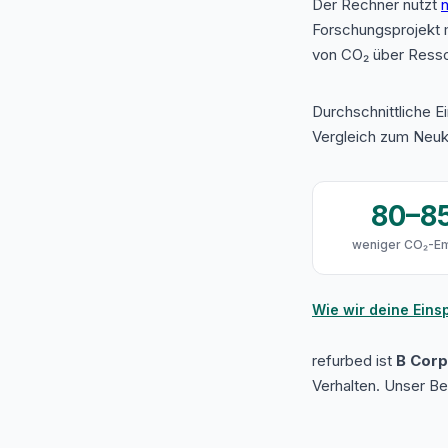
Der Rechner nutzt
n
Forschungsprojekt 
von CO₂ über Resso
Durchschnittliche E
Vergleich zum Neuk
80–8
weniger CO₂-Em
Wie wir deine Ein
refurbed ist
B Corp 
Verhalten. Unser B