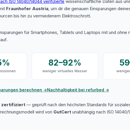
ach ISO 14040/14044 verifizierte
wissenschaftliche Daten aus u
mit
Fraunhofer Austria
, um dir die genauen Einsparungen deine
urcen bis hin zu vermiedenem Elektroschrott.
insparungen für Smartphones, Tablets und Laptops mit und ohne n
auf.
5%
82–92%
5
issionen
weniger virtuelles Wasser
weniger
sparungen berechnen →
Nachhaltigkeit bei refurbed →
zertifiziert
— geprüft nach den höchsten Standards für soziale
erechnungsmodell wird von
GutCert
unabhängig nach ISO 14040/1