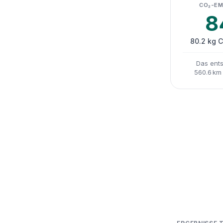
CO₂-EM
8
80.2 kg 
Das ents
560.6 km