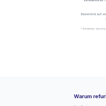
ERGEBNISSE 
Basierend auf w
* Annahme: durchsc
Warum refurb