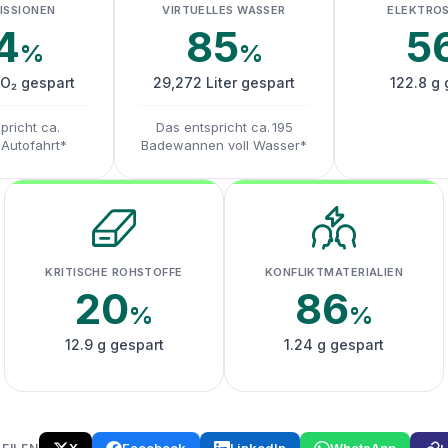
ISSIONEN
VIRTUELLES WASSER
ELEKTRO
4
85
5
%
%
CO₂ gespart
29,272 Liter gespart
122.8 g 
pricht ca.
Das entspricht ca. 195
 Autofahrt*
Badewannen voll Wasser*
KRITISCHE ROHSTOFFE
KONFLIKTMATERIALIEN
20
86
%
%
12.9 g gespart
1.24 g gespart