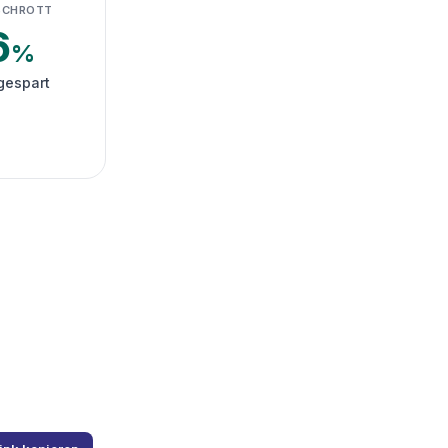
SCHROTT
6
%
gespart