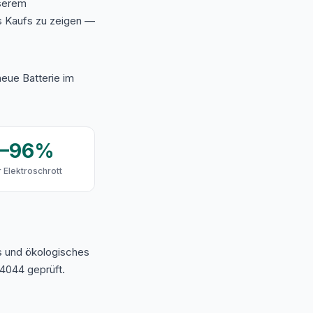
nserem
s Kaufs zu zeigen —
eue Batterie im
9–96%
 Elektroschrott
s und ökologisches
4044 geprüft.