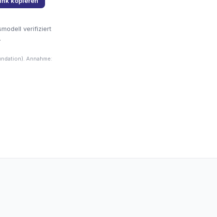
ink kopieren
odell verifiziert
.
undation). Annahme: