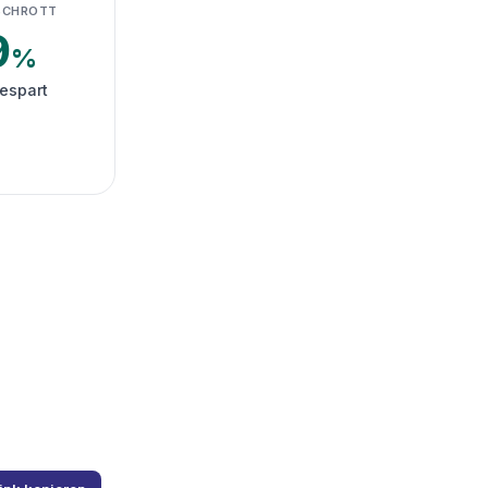
SCHROTT
9
%
espart