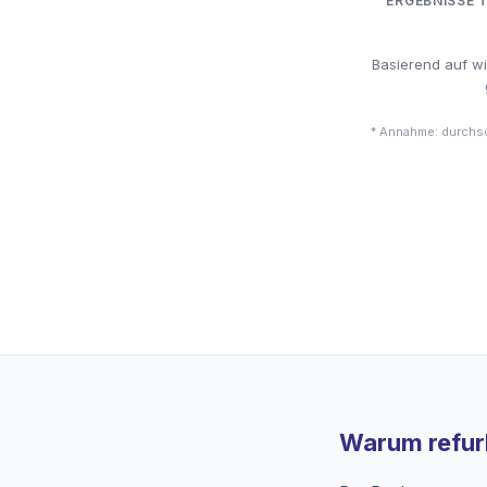
ERGEBNISSE 
Basierend auf w
* Annahme: durchsc
Warum refurb