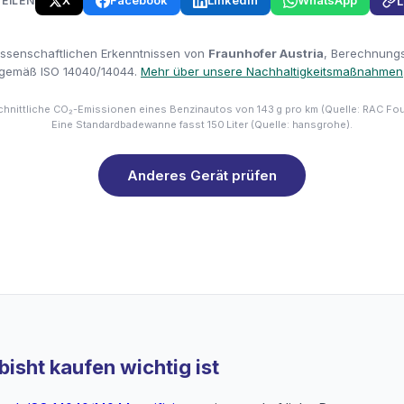
X
Facebook
LinkedIn
WhatsApp
TEILEN
L
issenschaftlichen Erkenntnissen von
Fraunhofer Austria
, Berechnungsm
gemäß ISO 14040/14044.
Mehr über unsere Nachhaltigkeitsmaßnahmen
hnittliche CO₂-Emissionen eines Benzinautos von 143 g pro km (Quelle: RAC Fo
Eine Standardbadewanne fasst 150 Liter (Quelle: hansgrohe).
Anderes Gerät prüfen
isht kaufen wichtig ist