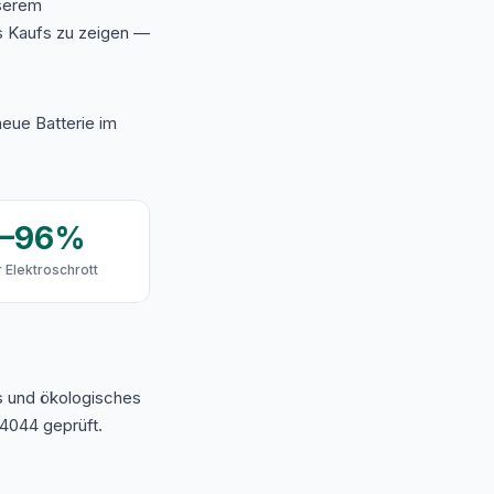
nserem
s Kaufs zu zeigen —
eue Batterie im
9–96%
 Elektroschrott
s und ökologisches
4044 geprüft.