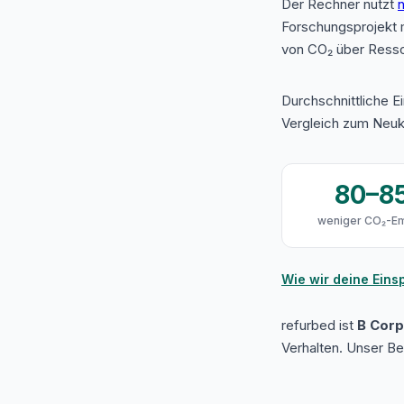
Der Rechner nutzt
n
Forschungsprojekt 
von CO₂ über Resso
Durchschnittliche E
Vergleich zum Neuk
80–8
weniger CO₂-Em
Wie wir deine Ein
refurbed ist
B Corp 
Verhalten. Unser B