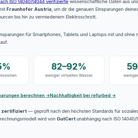
ach ISO 14040/14044 verifizierte
wissenschaftliche Daten aus u
mit
Fraunhofer Austria
, um dir die genauen Einsparungen deine
urcen bis hin zu vermiedenem Elektroschrott.
insparungen für Smartphones, Tablets und Laptops mit und ohne n
auf.
5%
82–92%
5
issionen
weniger virtuelles Wasser
weniger
sparungen berechnen →
Nachhaltigkeit bei refurbed →
zertifiziert
— geprüft nach den höchsten Standards für soziale
erechnungsmodell wird von
GutCert
unabhängig nach ISO 14040/1