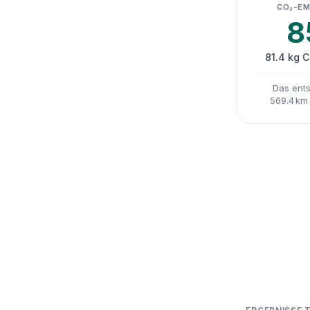
CO₂-EM
8
81.4 kg 
Das ents
569.4 km