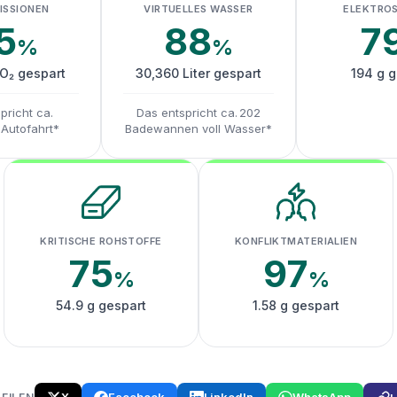
ISSIONEN
VIRTUELLES WASSER
ELEKTRO
5
88
7
%
%
CO₂ gespart
30,360 Liter gespart
194 g g
pricht ca.
Das entspricht ca. 202
 Autofahrt*
Badewannen voll Wasser*
KRITISCHE ROHSTOFFE
KONFLIKTMATERIALIEN
75
97
%
%
54.9 g gespart
1.58 g gespart