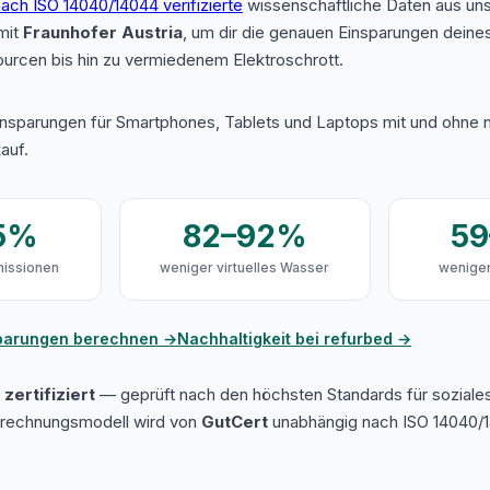
ach ISO 14040/14044 verifizierte
wissenschaftliche Daten aus u
mit
Fraunhofer Austria
, um dir die genauen Einsparungen deine
urcen bis hin zu vermiedenem Elektroschrott.
insparungen für Smartphones, Tablets und Laptops mit und ohne n
auf.
5%
82–92%
5
issionen
weniger virtuelles Wasser
weniger
sparungen berechnen →
Nachhaltigkeit bei refurbed →
zertifiziert
— geprüft nach den höchsten Standards für soziale
erechnungsmodell wird von
GutCert
unabhängig nach ISO 14040/1