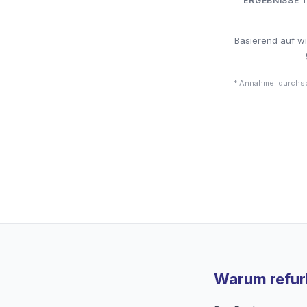
ERGEBNISSE 
Basierend auf w
* Annahme: durchsc
Warum refurb