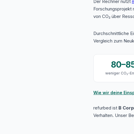
Der Rechner nutzt
n
Forschungsprojekt 
von CO₂ über Resso
Durchschnittliche E
Vergleich zum Neuk
80–8
weniger CO₂-Em
Wie wir deine Ein
refurbed ist
B Corp 
Verhalten. Unser B