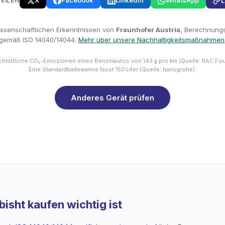
X
Facebook
LinkedIn
WhatsApp
TEILEN
L
issenschaftlichen Erkenntnissen von
Fraunhofer Austria
, Berechnungsm
gemäß ISO 14040/14044.
Mehr über unsere Nachhaltigkeitsmaßnahmen
hnittliche CO₂-Emissionen eines Benzinautos von 143 g pro km (Quelle: RAC Fo
Eine Standardbadewanne fasst 150 Liter (Quelle: hansgrohe).
Anderes Gerät prüfen
isht kaufen wichtig ist