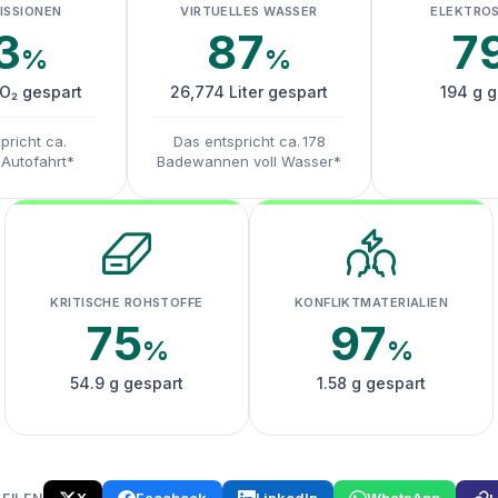
ISSIONEN
VIRTUELLES WASSER
ELEKTRO
3
87
7
%
%
CO₂ gespart
26,774 Liter gespart
194 g g
pricht ca.
Das entspricht ca. 178
 Autofahrt*
Badewannen voll Wasser*
KRITISCHE ROHSTOFFE
KONFLIKTMATERIALIEN
75
97
%
%
54.9 g gespart
1.58 g gespart