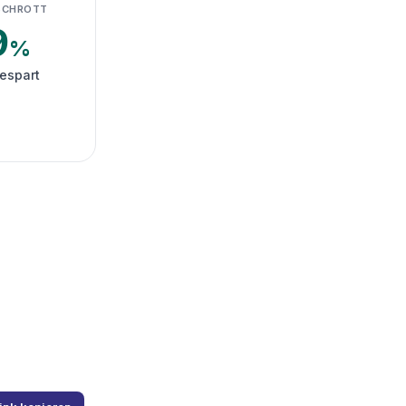
SCHROTT
9
%
espart