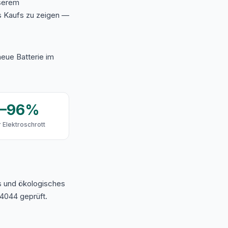
nserem
s Kaufs zu zeigen —
eue Batterie im
9–96%
 Elektroschrott
s und ökologisches
4044 geprüft.