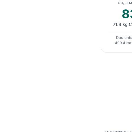
CO₂-EM
8
71.4 kg 
Das ents
499.4 km