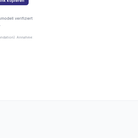
ink kopieren
odell verifiziert
.
undation). Annahme: