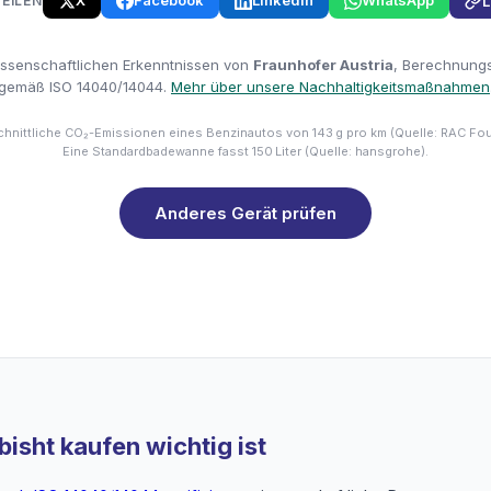
X
Facebook
LinkedIn
WhatsApp
TEILEN
L
issenschaftlichen Erkenntnissen von
Fraunhofer Austria
, Berechnungsm
gemäß ISO 14040/14044.
Mehr über unsere Nachhaltigkeitsmaßnahmen
hnittliche CO₂-Emissionen eines Benzinautos von 143 g pro km (Quelle: RAC Fo
Eine Standardbadewanne fasst 150 Liter (Quelle: hansgrohe).
Anderes Gerät prüfen
isht kaufen wichtig ist