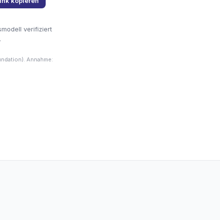
ink kopieren
odell verifiziert
.
undation). Annahme: