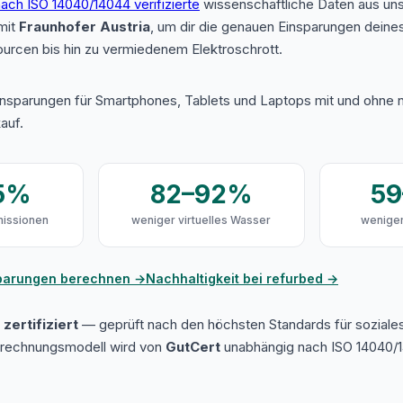
ach ISO 14040/14044 verifizierte
wissenschaftliche Daten aus u
mit
Fraunhofer Austria
, um dir die genauen Einsparungen deine
urcen bis hin zu vermiedenem Elektroschrott.
insparungen für Smartphones, Tablets und Laptops mit und ohne n
auf.
5%
82–92%
5
issionen
weniger virtuelles Wasser
weniger
sparungen berechnen →
Nachhaltigkeit bei refurbed →
zertifiziert
— geprüft nach den höchsten Standards für soziale
erechnungsmodell wird von
GutCert
unabhängig nach ISO 14040/1