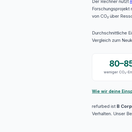
Der Rechner nutzt
n
Forschungsprojekt 
von CO₂ über Resso
Durchschnittliche E
Vergleich zum Neuk
80–8
weniger CO₂-Em
Wie wir deine Ein
refurbed ist
B Corp 
Verhalten. Unser B