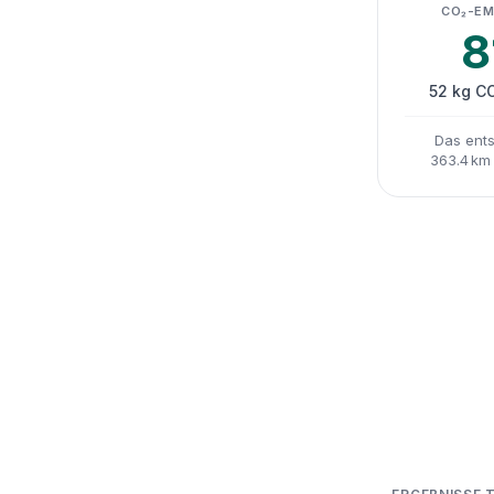
CO₂-EM
8
52 kg C
Das ents
363.4 km