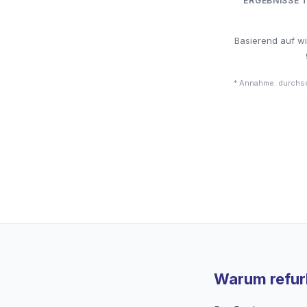
ERGEBNISSE 
Basierend auf w
* Annahme: durchsc
Warum refurb