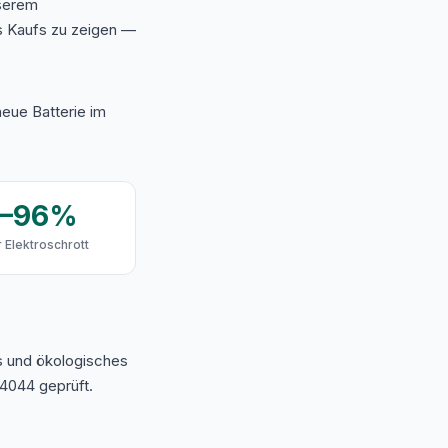
nserem
s Kaufs zu zeigen —
eue Batterie im
9–96%
 Elektroschrott
s und ökologisches
4044 geprüft.