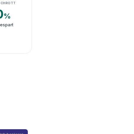
SCHROTT
0
%
gespart