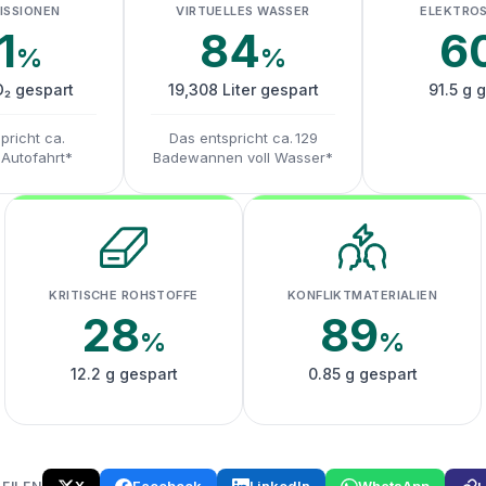
ISSIONEN
VIRTUELLES WASSER
ELEKTRO
1
84
6
%
%
O₂ gespart
19,308 Liter gespart
91.5 g 
pricht ca.
Das entspricht ca. 129
 Autofahrt*
Badewannen voll Wasser*
KRITISCHE ROHSTOFFE
KONFLIKTMATERIALIEN
28
89
%
%
12.2 g gespart
0.85 g gespart