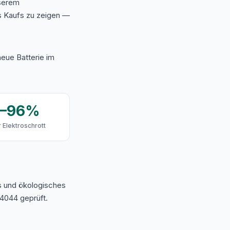
nserem
s Kaufs zu zeigen —
eue Batterie im
9–96%
 Elektroschrott
s und ökologisches
4044 geprüft.