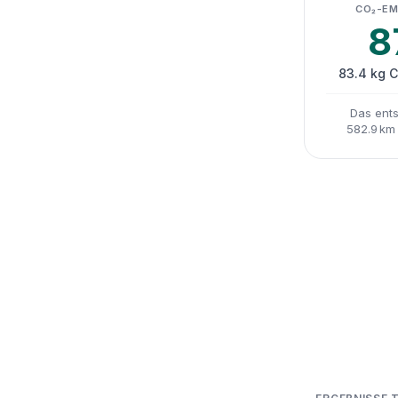
CO₂-EM
8
83.4 kg 
Das ents
582.9 km