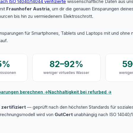
ach ISO 14040/14044 verifizierte
wissenschaftliche Daten aus u
mit
Fraunhofer Austria
, um dir die genauen Einsparungen deine
urcen bis hin zu vermiedenem Elektroschrott.
insparungen für Smartphones, Tablets und Laptops mit und ohne n
auf.
5%
82–92%
5
issionen
weniger virtuelles Wasser
weniger
sparungen berechnen →
Nachhaltigkeit bei refurbed →
zertifiziert
— geprüft nach den höchsten Standards für soziale
erechnungsmodell wird von
GutCert
unabhängig nach ISO 14040/1