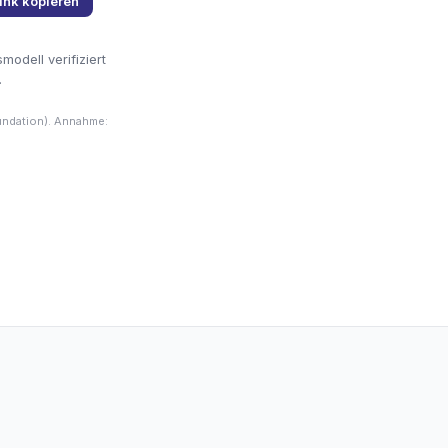
ink kopieren
odell verifiziert
.
undation). Annahme: