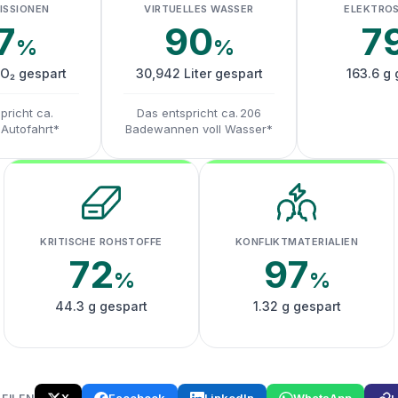
ISSIONEN
VIRTUELLES WASSER
ELEKTRO
7
90
7
%
%
CO₂ gespart
30,942 Liter gespart
163.6 g 
pricht ca.
Das entspricht ca. 206
 Autofahrt*
Badewannen voll Wasser*
KRITISCHE ROHSTOFFE
KONFLIKTMATERIALIEN
72
97
%
%
44.3 g gespart
1.32 g gespart