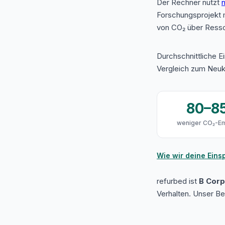
Der Rechner nutzt
n
Forschungsprojekt 
von CO₂ über Resso
Durchschnittliche E
Vergleich zum Neuk
80–8
weniger CO₂-Em
Wie wir deine Ein
refurbed ist
B Corp 
Verhalten. Unser B