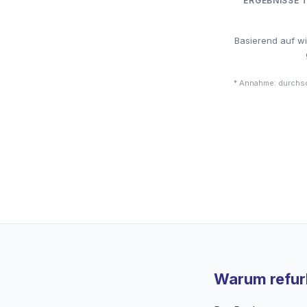
ERGEBNISSE 
Basierend auf w
* Annahme: durchsc
Warum refurb