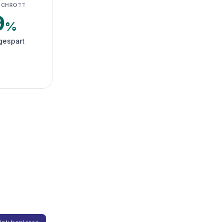
SCHROTT
9
%
gespart