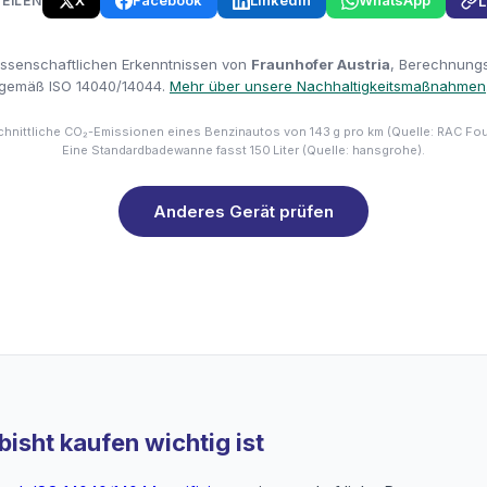
X
Facebook
LinkedIn
WhatsApp
TEILEN
L
issenschaftlichen Erkenntnissen von
Fraunhofer Austria
, Berechnungsm
gemäß ISO 14040/14044.
Mehr über unsere Nachhaltigkeitsmaßnahmen
hnittliche CO₂-Emissionen eines Benzinautos von 143 g pro km (Quelle: RAC Fo
Eine Standardbadewanne fasst 150 Liter (Quelle: hansgrohe).
Anderes Gerät prüfen
isht kaufen wichtig ist