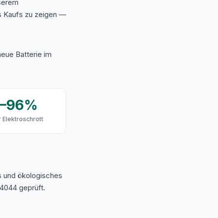
nserem
s Kaufs zu zeigen —
eue Batterie im
9–96%
 Elektroschrott
s und ökologisches
4044 geprüft.