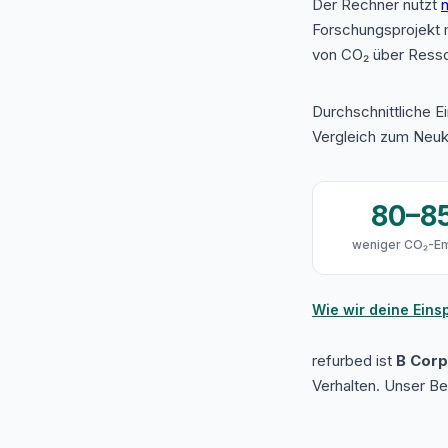
Der Rechner nutzt
n
Forschungsprojekt 
von CO₂ über Resso
Durchschnittliche E
Vergleich zum Neuk
80–8
weniger CO₂-Em
Wie wir deine Ein
refurbed ist
B Corp 
Verhalten. Unser B