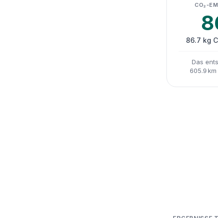
CO₂-EM
8
86.7 kg 
Das ents
605.9 km