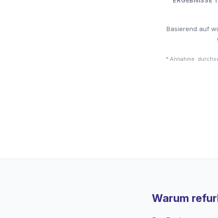
ERGEBNISSE 
Basierend auf w
* Annahme: durchsc
Warum refurb