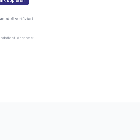
ink kopieren
odell verifiziert
.
undation). Annahme: