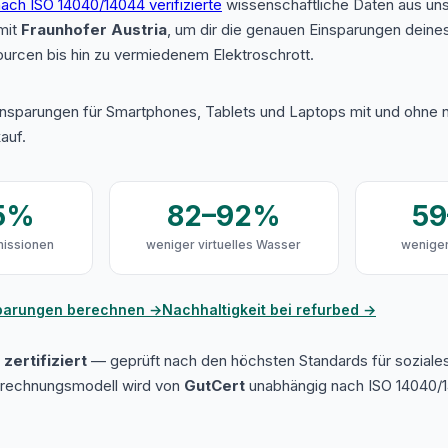
ach ISO 14040/14044 verifizierte
wissenschaftliche Daten aus u
mit
Fraunhofer Austria
, um dir die genauen Einsparungen deine
urcen bis hin zu vermiedenem Elektroschrott.
insparungen für Smartphones, Tablets und Laptops mit und ohne n
auf.
5%
82–92%
5
issionen
weniger virtuelles Wasser
weniger
sparungen berechnen →
Nachhaltigkeit bei refurbed →
zertifiziert
— geprüft nach den höchsten Standards für soziale
erechnungsmodell wird von
GutCert
unabhängig nach ISO 14040/1