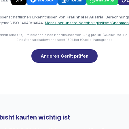
X
Facebook
LinkedIn
WhatsApp
TEILEN
L
issenschaftlichen Erkenntnissen von
Fraunhofer Austria
, Berechnungsm
gemäß ISO 14040/14044.
Mehr über unsere Nachhaltigkeitsmaßnahmen
hnittliche CO₂-Emissionen eines Benzinautos von 143 g pro km (Quelle: RAC Fo
Eine Standardbadewanne fasst 150 Liter (Quelle: hansgrohe).
Anderes Gerät prüfen
isht kaufen wichtig ist