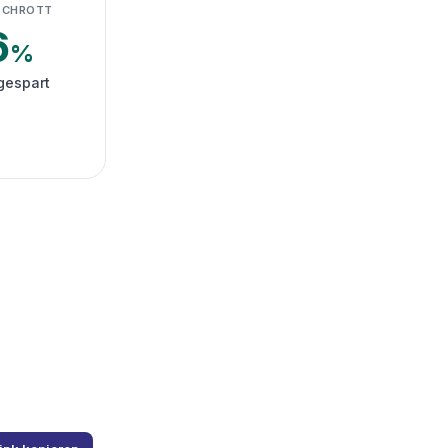
SCHROTT
6
%
gespart