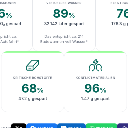
ISSIONEN
VIRTUELLES WASSER
ELEKTRO
6
89
7
%
%
CO₂ gespart
32,142 Liter gespart
176.3 g 
pricht ca.
Das entspricht ca. 214
 Autofahrt*
Badewannen voll Wasser*
KRITISCHE ROHSTOFFE
KONFLIKTMATERIALIEN
68
96
%
%
47.2 g gespart
1.47 g gespart