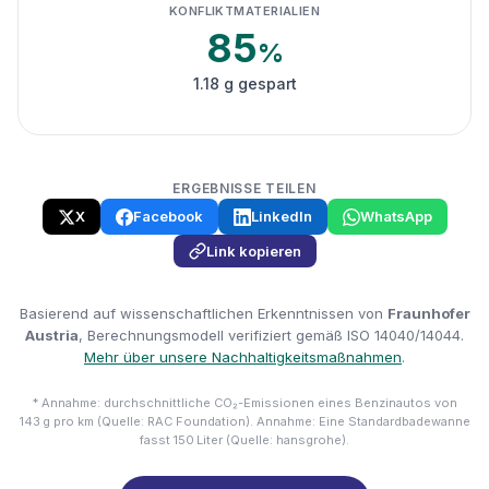
KONFLIKTMATERIALIEN
85
%
1.18 g gespart
ERGEBNISSE TEILEN
X
Facebook
LinkedIn
WhatsApp
Link kopieren
Basierend auf wissenschaftlichen Erkenntnissen von
Fraunhofer
Austria
, Berechnungsmodell verifiziert gemäß ISO 14040/14044.
Mehr über unsere Nachhaltigkeitsmaßnahmen
.
* Annahme: durchschnittliche CO₂-Emissionen eines Benzinautos von
143 g pro km (Quelle: RAC Foundation). Annahme: Eine Standardbadewanne
fasst 150 Liter (Quelle: hansgrohe).