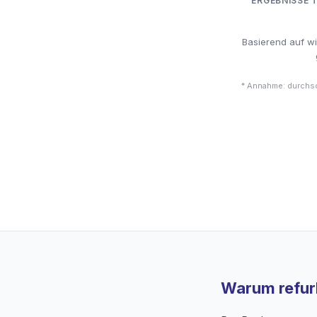
ERGEBNISSE 
Basierend auf w
* Annahme: durchsc
Warum refurb