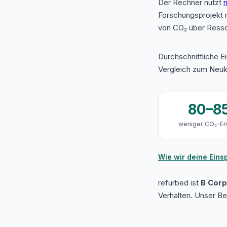
Der Rechner nutzt
n
Forschungsprojekt 
von CO₂ über Resso
Durchschnittliche E
Vergleich zum Neuk
80–8
weniger CO₂-Em
Wie wir deine Ein
refurbed ist
B Corp 
Verhalten. Unser B