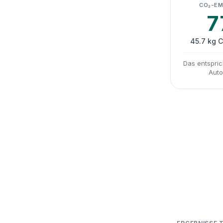
CO₂-EM
7
45.7 kg 
Das entspric
Auto