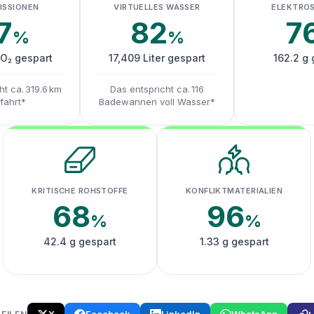
ISSIONEN
VIRTUELLES WASSER
ELEKTRO
7
82
7
%
%
CO₂ gespart
17,409 Liter gespart
162.2 g 
ht ca. 319.6 km
Das entspricht ca. 116
fahrt*
Badewannen voll Wasser*
KRITISCHE ROHSTOFFE
KONFLIKTMATERIALIEN
68
96
%
%
42.4 g gespart
1.33 g gespart