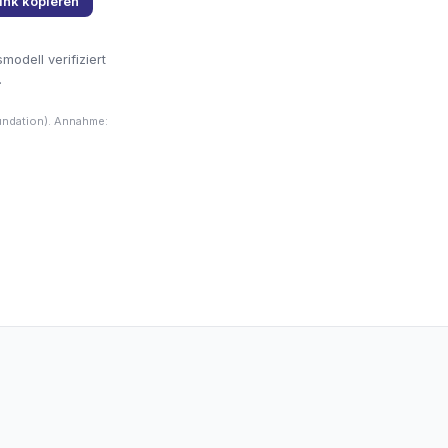
ink kopieren
odell verifiziert
.
undation). Annahme: