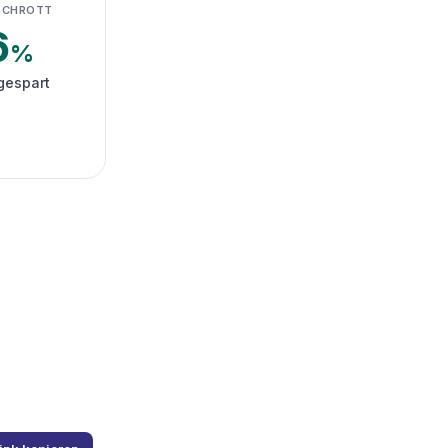
SCHROTT
6
%
gespart