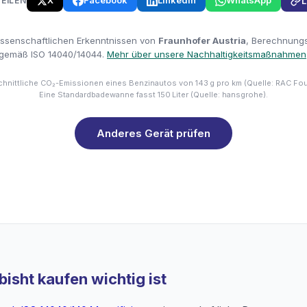
X
Facebook
LinkedIn
WhatsApp
TEILEN
L
issenschaftlichen Erkenntnissen von
Fraunhofer Austria
, Berechnungsm
gemäß ISO 14040/14044.
Mehr über unsere Nachhaltigkeitsmaßnahmen
hnittliche CO₂-Emissionen eines Benzinautos von 143 g pro km (Quelle: RAC Fo
Eine Standardbadewanne fasst 150 Liter (Quelle: hansgrohe).
Anderes Gerät prüfen
isht kaufen wichtig ist