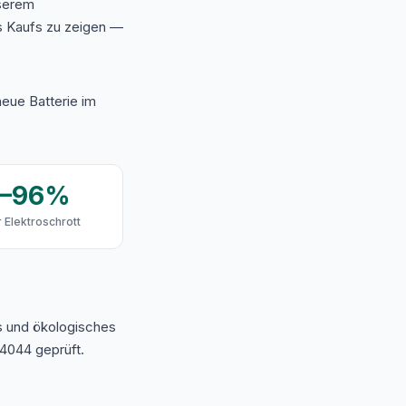
nserem
s Kaufs zu zeigen —
eue Batterie im
9–96%
 Elektroschrott
s und ökologisches
4044 geprüft.