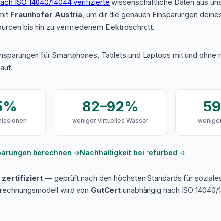
ach ISO 14040/14044 verifizierte
wissenschaftliche Daten aus u
mit
Fraunhofer Austria
, um dir die genauen Einsparungen deine
urcen bis hin zu vermiedenem Elektroschrott.
insparungen für Smartphones, Tablets und Laptops mit und ohne n
auf.
5%
82–92%
5
issionen
weniger virtuelles Wasser
weniger
sparungen berechnen →
Nachhaltigkeit bei refurbed →
zertifiziert
— geprüft nach den höchsten Standards für soziale
erechnungsmodell wird von
GutCert
unabhängig nach ISO 14040/1